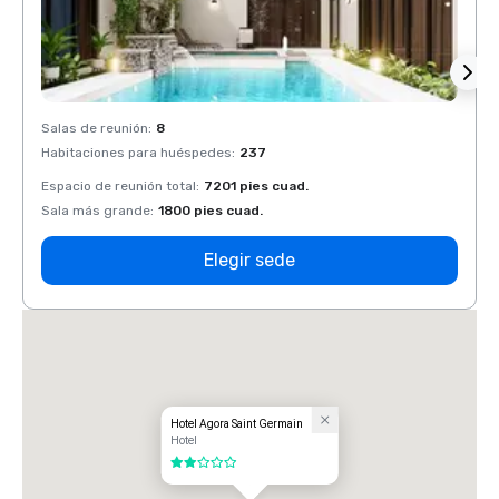
Salas de reunión
:
8
Salas 
Habitaciones para huéspedes
:
237
Habit
Espacio de reunión total
:
7201 pies cuad.
Espaci
Sala más grande
:
1800 pies cuad.
Sala 
Elegir sede
Hotel Agora Saint Germain
Hotel
2 de 5