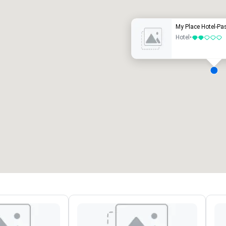
My Place Hotel-P
Hotel
•
2 de 5
alas de reunión
:
Habitaciones para huéspedes
:
7
220
spacio de reunión total
:
Sala más grande
:
2.000 pies cuad.
4100 pies cuad.
Elegir sede