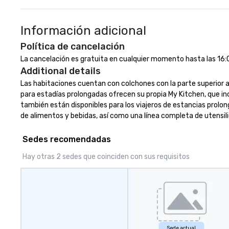
to finish. We are also a certified
below-deck to ge
WOSB.
wind, if desired, 
Información adicional
stove, oven and 
are also two sta
Política de cancelación
with its own ‘hea
La cancelación es gratuita en cualquier momento hasta las 16:00 
The master stat
Additional details
center island qu
office desk. The 
Las habitaciones cuentan con colchones con la parte superior 
stateroom offers
para estadías prolongadas ofrecen su propia My Kitchen, que in
size beds in a v-
también están disponibles para los viajeros de estancias prolon
Rainbird is centra
de alimentos y bebidas, así como una línea completa de utensilio
to downtown Seat
U of W, and Lake
Sedes recomendadas
Hay otras 2 sedes que coinciden con sus requisitos
Sede actual