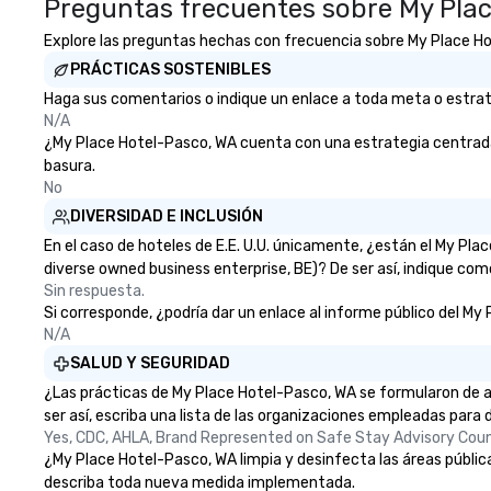
Preguntas frecuentes sobre My Pla
Explore las preguntas hechas con frecuencia sobre My Place Hote
PRÁCTICAS SOSTENIBLES
Haga sus comentarios o indique un enlace a toda meta o estrate
N/A
¿My Place Hotel-Pasco, WA cuenta con una estrategia centrada en
basura.
No
DIVERSIDAD E INCLUSIÓN
En el caso de hoteles de E.E. U.U. únicamente, ¿están el My Pl
diverse owned business enterprise, BE)? De ser así, indique com
Sin respuesta.
Si corresponde, ¿podría dar un enlace al informe público del My 
N/A
SALUD Y SEGURIDAD
¿Las prácticas de My Place Hotel-Pasco, WA se formularon de a
ser así, escriba una lista de las organizaciones empleadas para d
Yes, CDC, AHLA, Brand Represented on Safe Stay Advisory Coun
¿My Place Hotel-Pasco, WA limpia y desinfecta las áreas públicas
describa toda nueva medida implementada.