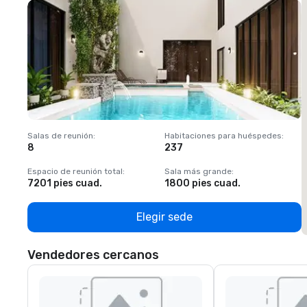
Salas de reunión
:
Habitaciones para huéspedes
:
S
8
237
1
Espacio de reunión total
:
Sala más grande
:
E
7201 pies cuad.
1800 pies cuad.
1
Elegir sede
Vendedores cercanos