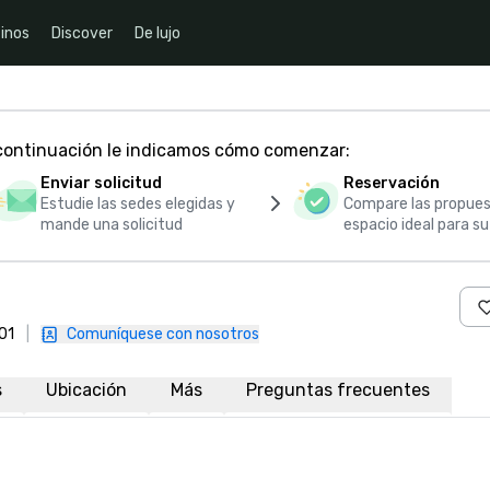
inos
Discover
De lujo
 continuación le indicamos cómo comenzar:
Enviar solicitud
Reservación
Estudie las sedes elegidas y
Compare las propues
mande una solicitud
espacio ideal para s
01
|
Comuníquese con nosotros
s
Ubicación
Más
Preguntas frecuentes