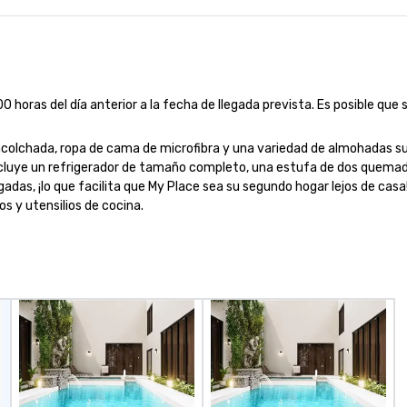
t out of the
wherever your event is being held.
pe
with refrigerator,
Vibralocity is a member of Oregon
to
microwave. There
Pride in Business (LGBTQ Chamber
terooms, each
of Commerce). Vibralocity is also
d’ and shower.
a Certified LGBTBE® as part of
horas del día anterior a la fecha de llegada prevista. Es posible que 
eroom has a
the National LGBTQ Chamber of
een bed with an
Commerce (NGLCC). That means
forward
when you hire Vibralocity, you are
acolchada, ropa de cama de microfibra y una variedad de almohadas su
 double twin-
hiring a Diverse Supplier!
cluye un refrigerador de tamaño completo, una estufa de dos quemador
berth layout. The
gadas, ¡lo que facilita que My Place sea su segundo hogar lejos de cas
lly located, close
s y utensilios de cocina.
tle, Lake Union,
 Washington.