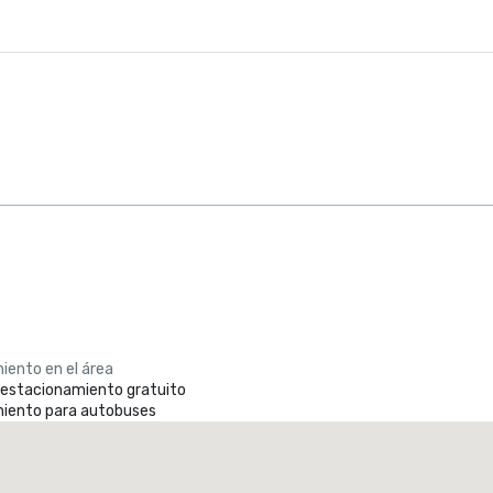
iento en el área
e estacionamiento gratuito
iento para autobuses
Promote your venue
otel de lujo