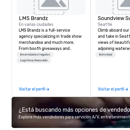
LMS Brandz
Soundview Su
En varias ciudades
Seattle
LMS Brandz is a full-service
Climb aboard our
agency specializing in trade show
and take in Seat
merchandise and much more.
views of beautif
From booth giveaways and
adjoining waterwa
branded apparel to executive
the best seat in 
Amenidades/regalos
Actividad
gifting, displays, banners, signage,
cruising aboard t
Logística/decorado
fulfillment, logistics, shipping,
Grand Banks yach
along with e-commerce solutions
The Rainbird is m
we handle it all. While there are
maintained and c
many promotional companies to
shows it throughout. The
Visitar el perfil
Visitar el perfil
choose from, our 20+ years of
offers comfort t
industry experience and
comfortable seat
commitment to exceptional
area, a fly bridge
¿Está buscando más opciones de vended
customer service set us apart. We
second floor view
deliver smart, reliable solutions
entertaining and 
Explore más vendedores para servicios A/V, entretenimient
designed to make the end-user
incredible views 
experience seamless from start
awesome sunsets