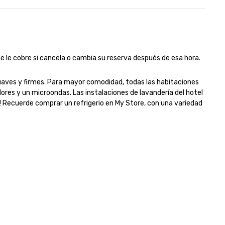
ople, and combine 1 & 2 for up
 800 people!
se le cobre si cancela o cambia su reserva después de esa hora.
aves y firmes. Para mayor comodidad, todas las habitaciones 
es y un microondas. Las instalaciones de lavandería del hotel 
a! Recuerde comprar un refrigerio en My Store, con una variedad 