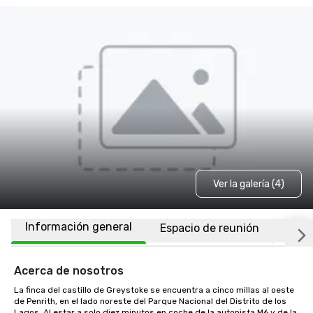
Ver la galería (4)
Información general
Espacio de reunión
Ubic
Acerca de nosotros
La finca del castillo de Greystoke se encuentra a cinco millas al oeste 
de Penrith, en el lado noreste del Parque Nacional del Distrito de los 
Lagos. Al estar a solo diez minutos en coche de la autopista M6 y de la 