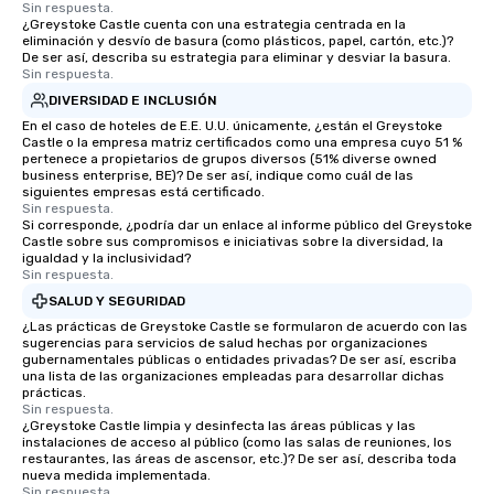
Sin respuesta.
¿Greystoke Castle cuenta con una estrategia centrada en la
eliminación y desvío de basura (como plásticos, papel, cartón, etc.)?
De ser así, describa su estrategia para eliminar y desviar la basura.
Sin respuesta.
DIVERSIDAD E INCLUSIÓN
En el caso de hoteles de E.E. U.U. únicamente, ¿están el Greystoke
Castle o la empresa matriz certificados como una empresa cuyo 51 %
pertenece a propietarios de grupos diversos (51% diverse owned
business enterprise, BE)? De ser así, indique como cuál de las
siguientes empresas está certificado.
Sin respuesta.
Si corresponde, ¿podría dar un enlace al informe público del Greystoke
Castle sobre sus compromisos e iniciativas sobre la diversidad, la
igualdad y la inclusividad?
Sin respuesta.
SALUD Y SEGURIDAD
¿Las prácticas de Greystoke Castle se formularon de acuerdo con las
sugerencias para servicios de salud hechas por organizaciones
gubernamentales públicas o entidades privadas? De ser así, escriba
una lista de las organizaciones empleadas para desarrollar dichas
prácticas.
Sin respuesta.
¿Greystoke Castle limpia y desinfecta las áreas públicas y las
instalaciones de acceso al público (como las salas de reuniones, los
restaurantes, las áreas de ascensor, etc.)? De ser así, describa toda
nueva medida implementada.
Sin respuesta.