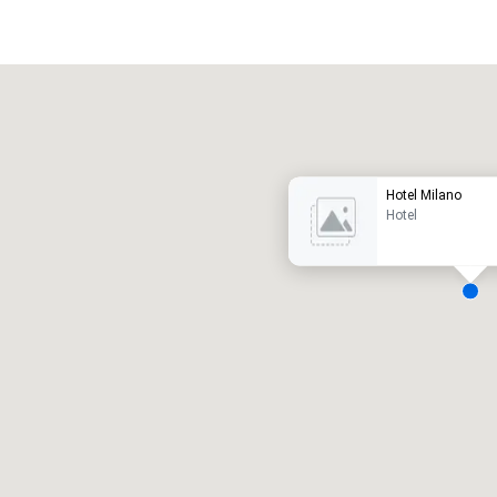
Promote your venue
otel de lujo
Hotel Milano
Hotel
alas de reunión
:
Habitaciones para huéspedes
:
7
220
spacio de reunión total
:
Sala más grande
:
2.000 pies cuad.
4100 pies cuad.
Elegir sede