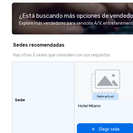
model luxury vehicles to the
opportunities.
highly experienced and
¿Está buscando más opciones de vended
professional team of chauffeurs
and support staff; you will know
Explore más vendedores para servicios A/V, entretenimient
quality when you travel with La
Costa Limousine.
Sedes recomendadas
Hay otras 2 sedes que coinciden con sus requisitos
Sede actual
Sede
Hotel Milano
Elegir sede