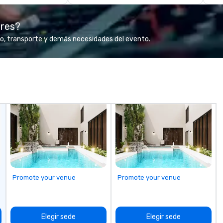
co
gr
ores?
Va
mi
o, transporte y demás necesidades del evento.
fa
wa
in
de
me
un
fo
cu
se
Promote your venue
Promote your venue
Elegir sede
Elegir sede