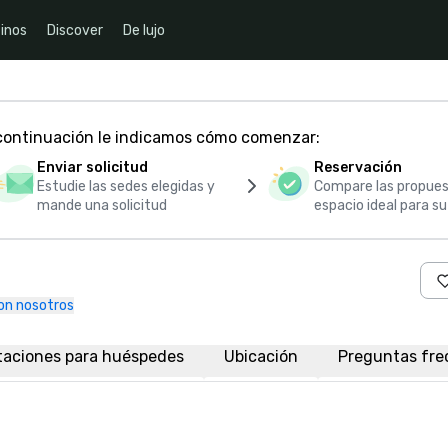
inos
Discover
De lujo
 continuación le indicamos cómo comenzar:
Enviar solicitud
Reservación
Estudie las sedes elegidas y
Compare las propues
mande una solicitud
espacio ideal para s
on nosotros
taciones para huéspedes
Ubicación
Preguntas fre