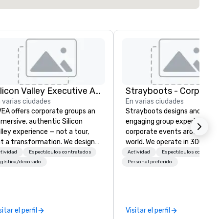
Silicon Valley Executive Academy
 varias ciudades
En varias ciudades
EA offers corporate groups an
Strayboots designs and deliv
mersive, authentic Silicon
engaging group experiences f
lley experience — not a tour,
corporate events around the
t a transformation. We design
world. We operate in 300+ cit
d facilitate custom executive
globally, supporting programs
tividad
Espectáculos contratados
Actividad
Espectáculos contrata
novation tours, learning
50 to 50,000 participants—
gística/decorado
Personal preferido
ssions, innovation workshops,
leadership offsites and
adership intensives, and behind-
conferences to large outdoor
e-scenes tech culture
activations and multi-day
periences for visiting
programs. Our portfolio includes
sitar el perfil
Visitar el perfil
legations, incentive groups, and
team-building experiences, 