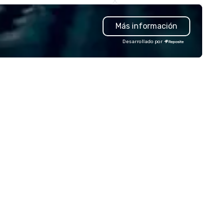
rporate offsites. Whether your
initiatives, conference
oup wants to think like a Silicon
engagement, offsite
Más información
lley founder, explore the
programming, and outdoor gr
ndsets driving the world's
activities, all built to fit
Desarrollado por
stest-growing companies, or
seamlessly into meetings,
lk away with a practical
incentives, retreats, and
novation playbook, SVEA
company-wide events. Prog
livers programming that is
can be indoor, outdoor, on-
morable, substantive, and
property, or city-based.
iquely rooted in the Valley. Ideal
Strayboots manages the full
r groups of 10–200. Fully
experience—from planning a
stomizable by industry,
customization to technology
niority, and objectives.
staffing, and on-site execut
making it easy for planners a
DMCs to deliver smooth, high
impact events anywhere in t
world. We’re proud to be
recognized as a Cvent Top Ve
trusted by event professiona
for our global reach, flexibility
reliable execution.