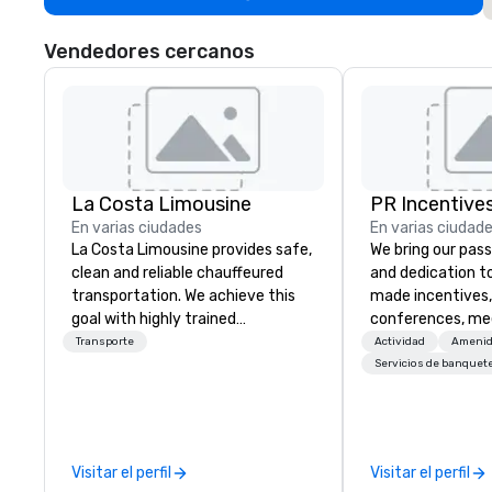
Vendedores cercanos
La Costa Limousine
PR Incentives
En varias ciudades
En varias ciudad
La Costa Limousine provides safe,
We bring our pass
clean and reliable chauffeured
and dedication to
transportation. We achieve this
made incentives,
goal with highly trained
conferences, me
chauffeurs, the newest vehicles
launches, and lux
Transporte
Actividad
Amenid
available and a commitment to
experiences for o
Servicios de banquet
Five Star service. The difference
in Italy, we invit
between La Costa Limousine and
more about us by
other companies can be explained
Company Profile 
using one word – quality. From our
contact us for a
Visitar el perfil
Visitar el perfil
perfectly maintained fleet of late
information or co