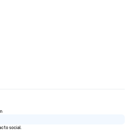
ón
cto social.