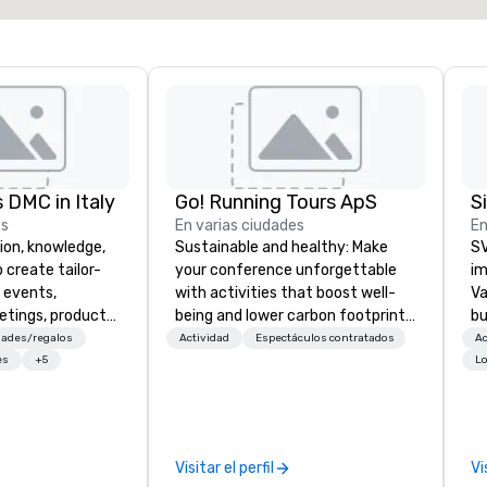
 DMC in Italy
Go! Running Tours ApS
es
En varias ciudades
En
ion, knowledge,
Sustainable and healthy: Make
SV
 create tailor-
your conference unforgettable
im
 events,
with activities that boost well-
Va
etings, product
being and lower carbon footprints.
bu
ury travel
Explore the world on the run with
an
ades/regalos
Actividad
Espectáculos contratados
Ac
ur Clients. Based
expert local running guides.
in
es
+5
Lo
e you to discover
se
 viewing our
le
attached, and to
th
ny further
ex
Visitar el perfil
Vi
llaboration
de