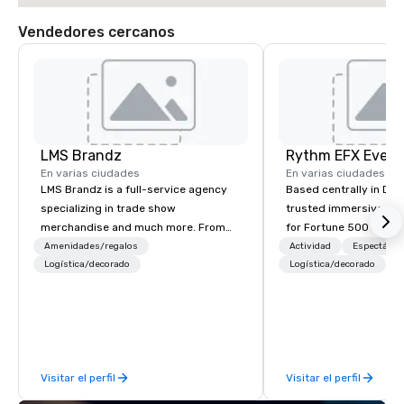
Vendedores cercanos
LMS Brandz
En varias ciudades
En varias ciudades
LMS Brandz is a full-service agency
Based centrally in Den
specializing in trade show
trusted immersive pro
merchandise and much more. From
for Fortune 500 compa
booth giveaways and branded apparel
2012. We deliver stunning premium AV
Amenidades/regalos
Actividad
Espectácul
to executive gifting, displays,
Logística/decorado
and in-house custom 
Logística/decorado
P
banners, signage, fulfillment,
fabrication nationwide
logistics, shipping, along with e-
feels seamless, looks 
commerce solutions we handle it all.
saves you money thro
While there are many promotional
bundling and single-po
companies to choose from, our 20+
coordination. Clients keep coming
Visitar el perfil
Visitar el perfil
years of industry experience and
back because we make
commitment to exceptional customer
effortless, making pla