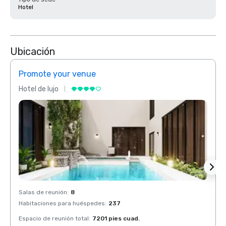
Hotel
Ubicación
Promote your venue
Prom
Hotel de lujo
Hotel 
Salas de reunión
:
8
Salas 
Habitaciones para huéspedes
:
237
Habit
Espacio de reunión total
:
7201 pies cuad.
Espaci