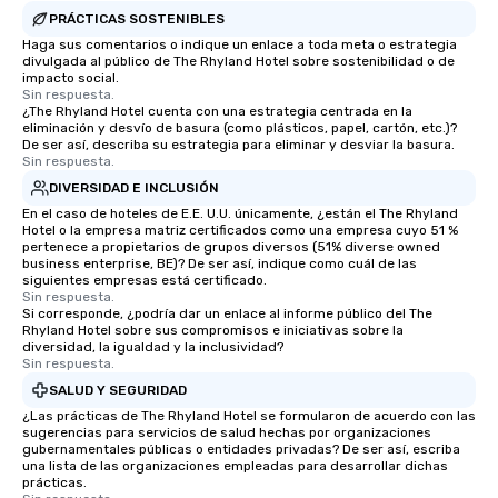
PRÁCTICAS SOSTENIBLES
Haga sus comentarios o indique un enlace a toda meta o estrategia
divulgada al público de The Rhyland Hotel sobre sostenibilidad o de
impacto social.
Sin respuesta.
¿The Rhyland Hotel cuenta con una estrategia centrada en la
eliminación y desvío de basura (como plásticos, papel, cartón, etc.)?
De ser así, describa su estrategia para eliminar y desviar la basura.
Sin respuesta.
DIVERSIDAD E INCLUSIÓN
En el caso de hoteles de E.E. U.U. únicamente, ¿están el The Rhyland
Hotel o la empresa matriz certificados como una empresa cuyo 51 %
pertenece a propietarios de grupos diversos (51% diverse owned
business enterprise, BE)? De ser así, indique como cuál de las
siguientes empresas está certificado.
Sin respuesta.
Si corresponde, ¿podría dar un enlace al informe público del The
Rhyland Hotel sobre sus compromisos e iniciativas sobre la
diversidad, la igualdad y la inclusividad?
Sin respuesta.
SALUD Y SEGURIDAD
¿Las prácticas de The Rhyland Hotel se formularon de acuerdo con las
sugerencias para servicios de salud hechas por organizaciones
gubernamentales públicas o entidades privadas? De ser así, escriba
una lista de las organizaciones empleadas para desarrollar dichas
prácticas.