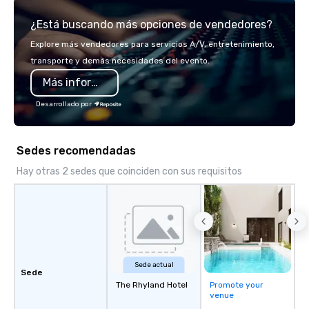
service set us apart. We deliver
brilliant with stunning
¿Está buscando más opciones de vendedores?
smart, reliable solutions designed to
leadership loves.
make the end-user experience
Explore más vendedores para servicios A/V, entretenimiento,
seamless from start to finish. We are
transporte y demás necesidades del evento.
also a certified WOSB.
Más información
Desarrollado por
Sedes recomendadas
Hay otras 2 sedes que coinciden con sus requisitos
Sede actual
Sede
The Rhyland Hotel
Promote your
venue