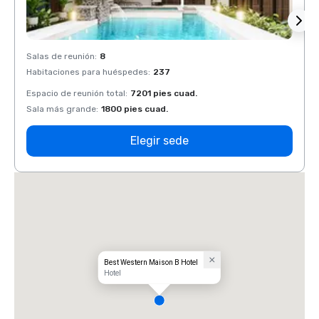
Salas de reunión
:
8
Salas 
Habitaciones para huéspedes
:
237
Habit
Espacio de reunión total
:
7201 pies cuad.
Espaci
Sala más grande
:
1800 pies cuad.
Sala 
Elegir sede
Best Western Maison B Hotel
Hotel