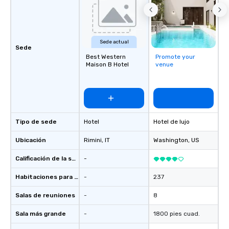
Sede actual
Sede
Best Western
Promote your
Maison B Hotel
venue
Tipo de sede
Hotel
Hotel de lujo
Ubicación
Rimini
, IT
Washington
, US
Calificación de la sede
-
Habitaciones para huéspedes
-
237
Salas de reuniones
-
8
Sala más grande
-
1800 pies cuad.