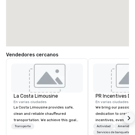
Vendedores cercanos
La Costa Limousine
PR Incentives DMC
En varias ciudades
En varias ciudades
La Costa Limousine provides safe,
We bring our passion,
clean and reliable chauffeured
dedication to create t
transportation. We achieve this goal
incentives, events, co
with highly trained chauffeurs, the
meetings, product lau
Transporte
Actividad
Amenidade
newest vehicles available and a
luxury travel experienc
Servicios de banquetes