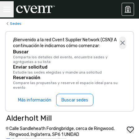
Sedes
¡Bienvenido a la red Cvent Supplier Network (CSN)! A
continuación le indicamos cómo comenzar:
Buscar
Comparta los detalles del evento, encuentre sedes y
agréguelas a su lista
Enviar solicitud
Estudie las sedes elegidas y mande una solicitud
Reservación
Compare las propuestas y reserve el espacio ideal para su
evento
Más información
Buscar sedes
Alderholt Mill
Calle Sandleheath Fordingbridge, cerca de Ringwood,
Ringwood, Inglaterra, SP6 1 UNIDAD