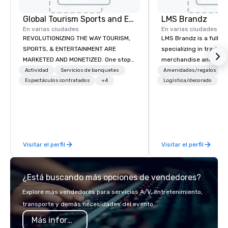
Global Tourism Sports and Entertainment
LMS Brandz
En varias ciudades
En varias ciudades
REVOLUTIONIZING THE WAY TOURISM,
LMS Brandz is a full-s
SPORTS, & ENTERTAINMENT ARE
specializing in trade 
MARKETED AND MONETIZED. One stop
merchandise and muc
shop for all of your sports tickets in
booth giveaways and 
Actividad
Servicios de banquetes
Amenidades/regalos
the United States. NFL, NBA, NHL, MLB,
Espectáculos contratados
+4
to executive gifting, d
Logística/decorado
MLS, Formula1, etc.
banners, signage, fulfi
logistics, shipping, al
commerce solutions we 
While there are many 
companies to choose f
Visitar el perfil
Visitar el perfil
years of industry exp
commitment to except
service set us apart. W
¿Está buscando más opciones de vendedores?
smart, reliable soluti
make the end-user ex
Explore más vendedores para servicios A/V, entretenimiento,
seamless from start to fini
transporte y demás necesidades del evento.
also a certified WOSB.
Más información