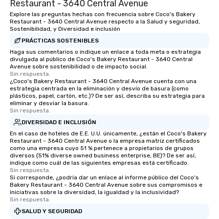
rearranged with syncopation, swing,
Restaurant - 3640 Central Avenue
and soul. ► Visual Sophistication: Our
Explore las preguntas hechas con frecuencia sobre Coco's Bakery
performers reflect the "Nouveau"
Restaurant - 3640 Central Avenue respecto a la Salud y seguridad,
Sostenibilidad, y Diversidad e inclusión
aesthetic—classic elegance with a
PRÁCTICAS SOSTENIBLES
modern edge. By choosing Pop
Haga sus comentarios o indique un enlace a toda meta o estrategia
Nouveau Jazz, you aren't just booking
divulgada al público de Coco's Bakery Restaurant - 3640 Central
a band; you are securing an
Avenue sobre sostenibilidad o de impacto social.
immersive experience. We specialize
Sin respuesta.
¿Coco's Bakery Restaurant - 3640 Central Avenue cuenta con una
in that "golden hour" energy—where
estrategia centrada en la eliminación y desvío de basura (como
the music is sophisticated enough for
plásticos, papel, cartón, etc.)? De ser así, describa su estrategia para
eliminar y desviar la basura.
cocktails and conversation, yet
Sin respuesta.
infectious enough to keep guests
DIVERSIDAD E INCLUSIÓN
engaged and energized throughout
En el caso de hoteles de E.E. U.U. únicamente, ¿están el Coco's Bakery
the night. ► Pop Nouveau has
Restaurant - 3640 Central Avenue o la empresa matriz certificados
decades of experience performing at
como una empresa cuyo 51 % pertenece a propietarios de grupos
weddings all over the planet! We are
diversos (51% diverse owned business enterprise, BE)? De ser así,
indique como cuál de las siguientes empresas está certificado.
ready to provide you with the perfect
Sin respuesta.
soundtrack to enhance every moment
Si corresponde, ¿podría dar un enlace al informe público del Coco's
Bakery Restaurant - 3640 Central Avenue sobre sus compromisos e
of your special day! From setting the
iniciativas sobre la diversidad, la igualdad y la inclusividad?
mood for your "I do" moment, to
Sin respuesta.
creating a swinging vibe for cocktail
SALUD Y SEGURIDAD
hour, to providing some sultry sounds