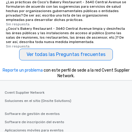
¿Las prácticas de Coco's Bakery Restaurant - 3640 Central Avenue se
for dinner which lead right into an
formularon de acuerdo con las sugerencias para servicios de salud
unforgettable all night dance party!
hechas por organizaciones gubernamentales públicas o entidades
privadas? De ser así, escriba una lista de las organizaciones
Pop Nouveau will be there every step
empleadas para desarrollar dichas prácticas.
of the way to make planning your
Sin respuesta.
¿Coco's Bakery Restaurant - 3640 Central Avenue limpia y desinfecta
wedding day a breeze. We have many
las áreas públicas y las instalaciones de acceso al público (como las
options available for every size venue
salas de reuniones, los restaurantes, las áreas de ascensor, etc.)? De
and every budget.
ser así, describa toda nueva medida implementada.
Sin respuesta.
Ver todas las Preguntas frecuentes
Reporte un problema
con este perfil de sede a la red Cvent Supplier
Network.
Cvent Supplier Network
Soluciones en el sitio (Onsite Solutions)
Software de gestión de eventos
Software de inscripción del evento
Aplicaciones móviles para eventos