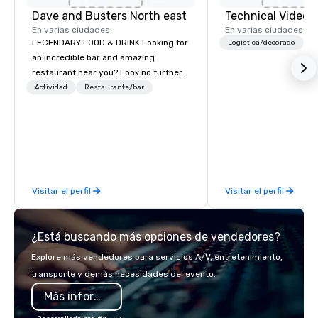
Dave and Busters North east
Technical Video I
En varias ciudades
En varias ciudades
LEGENDARY FOOD & DRINK Looking for
Logística/decorado
an incredible bar and amazing
restaurant near you? Look no further
than Dave & Buster's. We have
Actividad
Restaurante/bar
amazing games and award-winning
food and drinks. Come check us out!
Visitar el perfil
Visitar el perfil
¿Está buscando más opciones de vendedores?
Explore más vendedores para servicios A/V, entretenimiento,
transporte y demás necesidades del evento.
Más información