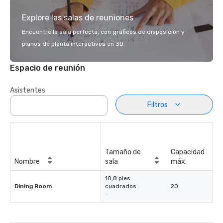
Explore las salas de reuniones
Encuentre la sala perfecta, con gráficos de disposición y
planos de planta interactivos en 3D.
Espacio de reunión
Asistentes
Filtros
Tamaño de
Capacidad
Nombre
sala
máx.
10,8 pies
Dining Room
cuadrados
20
-