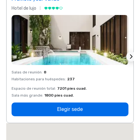
Hotel de lujo
Hotel 
Salas de reunión
:
8
Salas 
Habitaciones para huéspedes
:
237
Habit
Espacio de reunión total
:
7201 pies cuad.
Espaci
Sala más grande
:
1800 pies cuad.
Sala 
Elegir sede