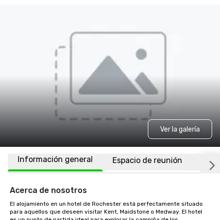
Ver la galería
Información general
Espacio de reunión
Habi
Acerca de nosotros
El alojamiento en un hotel de Rochester está perfectamente situado 
para aquellos que deseen visitar Kent, Maidstone o Medway. El hotel 
es un punto de partida ideal para explorar la campiña de los 