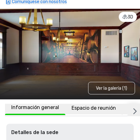
Comuníquese con nosotros
3D
Ver la galería (1)
Información general
Espacio de reunión
Habi
Detalles de la sede