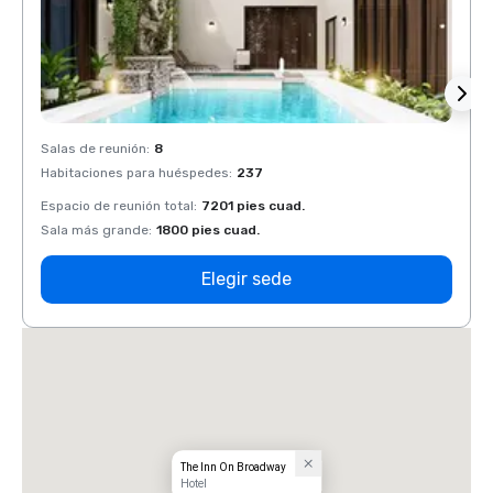
Salas de reunión
:
8
Salas 
Habitaciones para huéspedes
:
237
Habit
Espacio de reunión total
:
7201 pies cuad.
Espaci
Sala más grande
:
1800 pies cuad.
Sala 
Elegir sede
The Inn On Broadway
Hotel