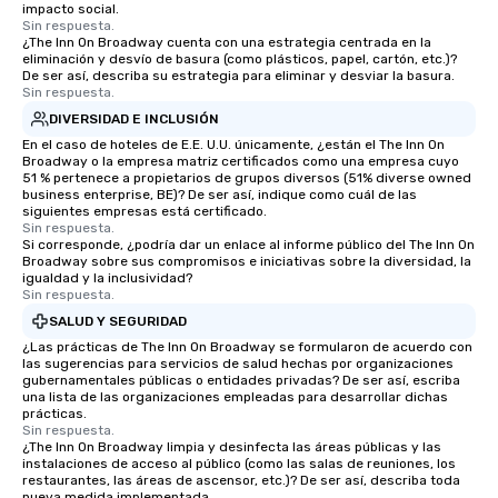
impacto social.
Sin respuesta.
¿The Inn On Broadway cuenta con una estrategia centrada en la
eliminación y desvío de basura (como plásticos, papel, cartón, etc.)?
De ser así, describa su estrategia para eliminar y desviar la basura.
Sin respuesta.
DIVERSIDAD E INCLUSIÓN
En el caso de hoteles de E.E. U.U. únicamente, ¿están el The Inn On
Broadway o la empresa matriz certificados como una empresa cuyo
51 % pertenece a propietarios de grupos diversos (51% diverse owned
business enterprise, BE)? De ser así, indique como cuál de las
siguientes empresas está certificado.
Sin respuesta.
Si corresponde, ¿podría dar un enlace al informe público del The Inn On
Broadway sobre sus compromisos e iniciativas sobre la diversidad, la
igualdad y la inclusividad?
Sin respuesta.
SALUD Y SEGURIDAD
¿Las prácticas de The Inn On Broadway se formularon de acuerdo con
las sugerencias para servicios de salud hechas por organizaciones
gubernamentales públicas o entidades privadas? De ser así, escriba
una lista de las organizaciones empleadas para desarrollar dichas
prácticas.
Sin respuesta.
¿The Inn On Broadway limpia y desinfecta las áreas públicas y las
instalaciones de acceso al público (como las salas de reuniones, los
restaurantes, las áreas de ascensor, etc.)? De ser así, describa toda
nueva medida implementada.