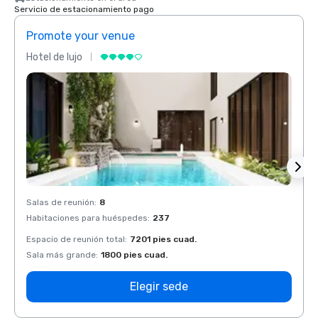
Servicio de estacionamiento pago
Promote your venue
Prom
Hotel de lujo
Hotel 
Salas de reunión
:
8
Salas 
Habitaciones para huéspedes
:
237
Habit
Espacio de reunión total
:
7201 pies cuad.
Espaci
Sala más grande
:
1800 pies cuad.
Sala 
Elegir sede