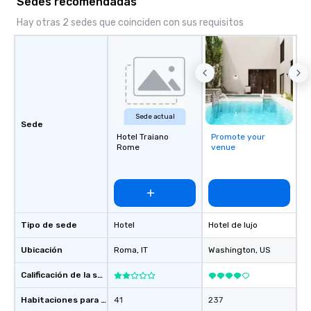
Sedes recomendadas
Hay otras 2 sedes que coinciden con sus requisitos
Sede actual
Sede
Hotel Traiano
Promote your
Rome
venue
Tipo de sede
Hotel
Hotel de lujo
Ubicación
Roma
, IT
Washington
, US
Calificación de la sede
Habitaciones para huéspedes
41
237