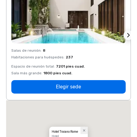
Salas de reunión
:
8
Salas 
Habitaciones para huéspedes
:
237
Habit
Espacio de reunión total
:
7201 pies cuad.
Espaci
Sala más grande
:
1800 pies cuad.
Sala 
Elegir sede
Hotel Traiano Rome
Hotel