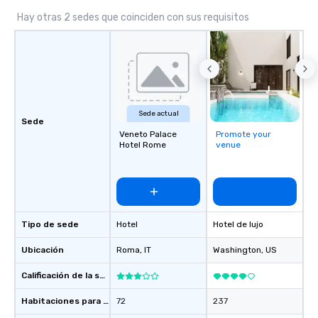
Hay otras 2 sedes que coinciden con sus requisitos
Sede actual
Sede
Veneto Palace
Promote your
Hotel Rome
venue
Tipo de sede
Hotel
Hotel de lujo
Ubicación
Roma
, IT
Washington
, US
Calificación de la sede
Habitaciones para huéspedes
72
237