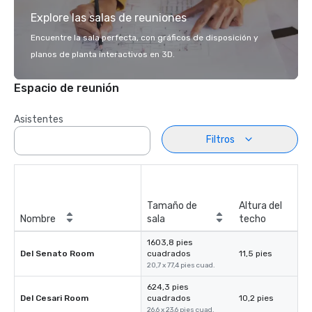
Explore las salas de reuniones
Encuentre la sala perfecta, con gráficos de disposición y
planos de planta interactivos en 3D.
Espacio de reunión
Asistentes
Filtros
Tamaño de
Altura del
Nombre
sala
techo
1603,8 pies
Del Senato Room
cuadrados
11,5 pies
20,7 x 77,4 pies cuad.
624,3 pies
Del Cesari Room
cuadrados
10,2 pies
26,6 x 23,6 pies cuad.