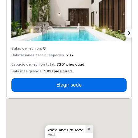
Salas de reunión
:
8
Salas 
Habitaciones para huéspedes
:
237
Habit
Espacio de reunión total
:
7201 pies cuad.
Espaci
Sala más grande
:
1800 pies cuad.
Sala 
Elegir sede
Veneto Palace Hotel Rome
Hotel