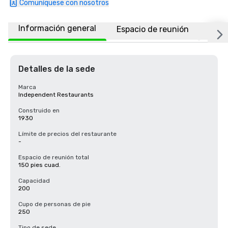
Comuníquese con nosotros
Información general
Espacio de reunión
Ubic
Detalles de la sede
Marca
Independent Restaurants
Construido en
1930
Límite de precios del restaurante
-
Espacio de reunión total
150 pies cuad.
Capacidad
200
Cupo de personas de pie
250
Tipo de sede