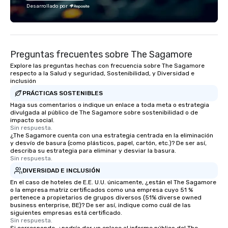
innovative concepts to flawless
Desarrollado por
execution, we deliver events that
surpass objectives and set a new
standard for guest experience every
year.
Preguntas frecuentes sobre The Sagamore
Explore las preguntas hechas con frecuencia sobre The Sagamore
respecto a la Salud y seguridad, Sostenibilidad, y Diversidad e
inclusión
PRÁCTICAS SOSTENIBLES
Haga sus comentarios o indique un enlace a toda meta o estrategia
divulgada al público de The Sagamore sobre sostenibilidad o de
impacto social.
Sin respuesta.
¿The Sagamore cuenta con una estrategia centrada en la eliminación
y desvío de basura (como plásticos, papel, cartón, etc.)? De ser así,
describa su estrategia para eliminar y desviar la basura.
Sin respuesta.
DIVERSIDAD E INCLUSIÓN
En el caso de hoteles de E.E. U.U. únicamente, ¿están el The Sagamore
o la empresa matriz certificados como una empresa cuyo 51 %
pertenece a propietarios de grupos diversos (51% diverse owned
business enterprise, BE)? De ser así, indique como cuál de las
siguientes empresas está certificado.
Sin respuesta.