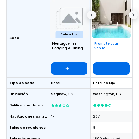
Sede actual
Sede
Montague Inn
Promote your
Lodging & Dining
venue
Tipo de sede
Hotel
Hotel de lujo
Ubicación
Saginaw
, US
Washington
, US
Calificación de la sede
Habitaciones para huéspedes
17
237
Salas de reuniones
-
8
Sala más grande
-
1800 pies cuad.