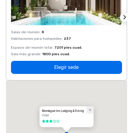
Salas de reunión
:
8
Salas 
Habitaciones para huéspedes
:
237
Habit
Espacio de reunión total
:
7201 pies cuad.
Espaci
Sala más grande
:
1800 pies cuad.
Sala 
Elegir sede
Montague Inn Lodging & Dining
Hotel
3 de 5