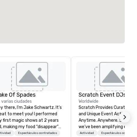
ake Of Spades
Scratch Event DJs
 varias ciudades
Worldwide
y there, I'm Jake Schwartz. It's
Scratch Provides Curated DJ
eat to meet you! I performed
and Unique Event Activations
 first magic shows at 2 years
Anytime. Anywhere. Since 2002
d, making my food “disappear”
we’ve been amplifying events
r my parents at every meal. I
energizing audiences, and
tividad
Espectáculos contratados
Actividad
Espectáculos contrata