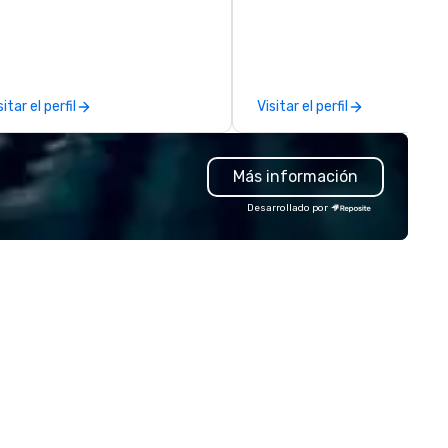
ickly became obsessed with
creating buzz for our clients.
e moments a magic trick could
Whether one event or one
| However, not everyone
thousand, our incredible clien
joys being “FOOLED” over and
service will make you feel
er by a kid, so I learned how to
confident and at ease, while 
sitar el perfil
Visitar el perfil
ll STORIES through my magic.
highly curated DJs and music
ddenly, people weren’t made to
deliver amazing event
 the FOOL, they were PART of a
experiences - anytime, anyw
Más información
 Since then, I've won
We've worked with over 1,500
ternational awards, appeared on
clients to provide talent to 
Desarrollado por
levision over 70 times,
than 125K events. We love w
rformed in 3 World Tours with
we do, and no one does it bett
e most viral sports team on the
Come work with us and see w
anet as The Savannah Bananas’
gician First Base Coach, and
bsequently launched my very
n theater tour - "The Game
anging Magic Tour: The World's
ly Magic Show For Sports Fans."
periential style of magic