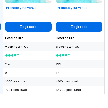
al
li
Promote your venue
Promote your venue
an
up
Wo
ce
Elegir sede
Elegir sede
ac
wa
Hotel de lujo
Hotel de lujo
cr
thro
Washington
, US
Washington
, US
fo
mi
gr
237
220
m
8
17
1800 pies cuad.
4100 pies cuad.
7201 pies cuad.
12.000 pies cuad.