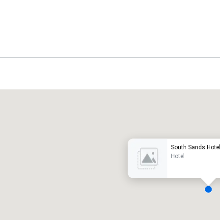
Promote your venue
otel de lujo
South Sands Hote
Hotel
alas de reunión
:
Habitaciones para huéspedes
: