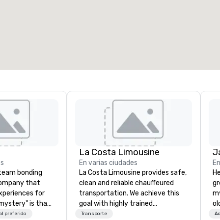
7
220
spacio de reunión total
:
Sala más grande
:
2.000 pies cuad.
4100 pies cuad.
Elegir sede
La Costa Limousine
J
es
En varias ciudades
En
a team bonding
La Costa Limousine provides safe,
He
company that
clean and reliable chauffeured
gr
xperiences for
transportation. We achieve this
my
"mystery" is that
goal with highly trained
ol
sts will know
chauffeurs, the newest vehicles
fo
l preferido
Transporte
Ac