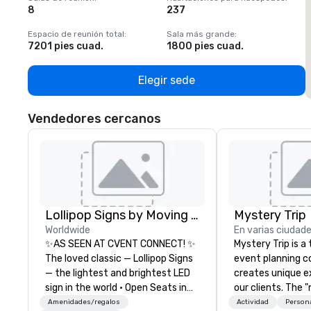
8
237
1
Espacio de reunión total
:
Sala más grande
:
E
7201 pies cuad.
1800 pies cuad.
1
Elegir sede
Vendedores cercanos
Lollipop Signs by Moving Products
Mystery Trip
Worldwide
En varias ciudad
✨AS SEEN AT CVENT CONNECT! ✨
Mystery Trip is 
The loved classic — Lollipop Signs
event planning 
— the lightest and brightest LED
creates unique e
sign in the world • Open Seats in
our clients. The 
Dark Auditoriums • Brand
none of your gue
Amenidades/regalos
Actividad
Persona