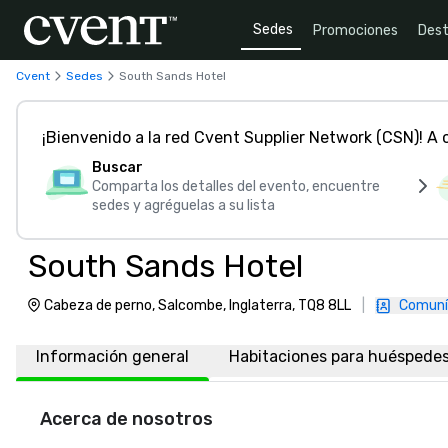
Sedes
Promociones
Dest
Cvent
Sedes
South Sands Hotel
¡Bienvenido a la red Cvent Supplier Network (CSN)! A
Buscar
Comparta los detalles del evento, encuentre
sedes y agréguelas a su lista
South Sands Hotel
Cabeza de perno, Salcombe, Inglaterra, TQ8 8LL
|
Comuní
Información general
Habitaciones para huéspede
Acerca de nosotros