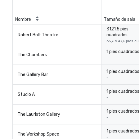
Nombre
Tamaño de sala
3121,5 pies
Robert Bolt Theatre
cuadrados
65,6 x 47,6 pies c
1 pies cuadrado
The Chambers
-
1 pies cuadrado
The Gallery Bar
-
1 pies cuadrado
Studio A
-
1 pies cuadrado
The Lauriston Gallery
-
1 pies cuadrado
The Workshop Space
-