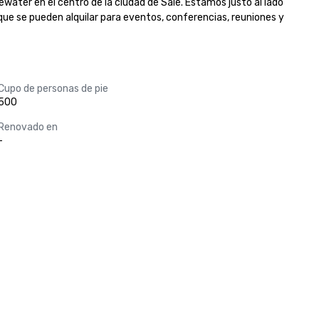
water en el centro de la ciudad de Sale. Estamos justo al lado 
que se pueden alquilar para eventos, conferencias, reuniones y 
Cupo de personas de pie
500
Renovado en
-