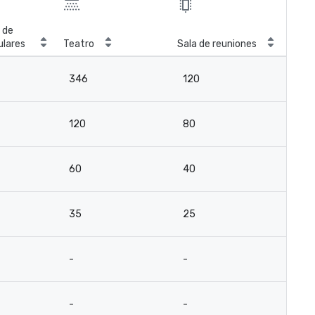
 de
ulares
Teatro
Sala de reuniones
346
120
120
80
60
40
35
25
-
-
-
-