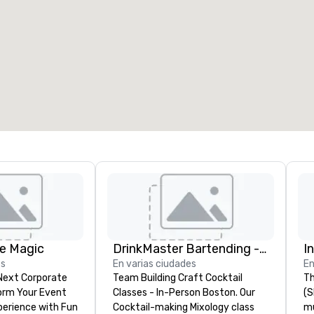
e Magic
DrinkMaster Bartending - Mixology Team Building
I
es
En varias ciudades
En
 Next Corporate
Team Building Craft Cocktail
Th
Classes - In-Person Boston. Our
(S
nce with Fun
Cocktail-making Mixology class
m