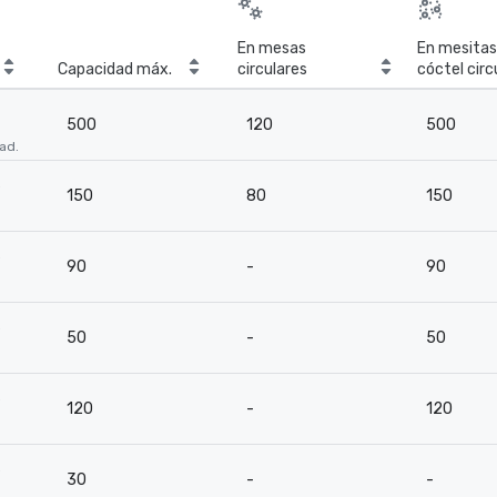
En mesas
En mesitas
Capacidad máx.
circulares
cóctel circ
500
120
500
uad.
s
150
80
150
s
90
-
90
s
50
-
50
s
120
-
120
s
30
-
-