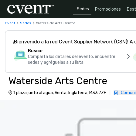
Sedes
Promociones
Dest
Cvent
Sedes
Waterside Arts Centre
¡Bienvenido a la red Cvent Supplier Network (CSN)! A
Buscar
Comparta los detalles del evento, encuentre
sedes y agréguelas a su lista
Waterside Arts Centre
1 plaza junto al agua, Venta, Inglaterra, M33 7ZF
|
Comuní