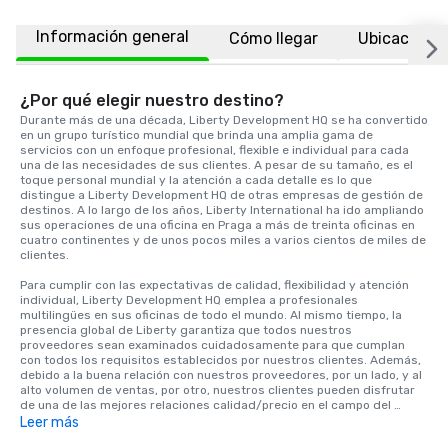
Información general
Cómo llegar
Ubicación
¿Por qué elegir nuestro destino?
Durante más de una década, Liberty Development HQ se ha convertido 
en un grupo turístico mundial que brinda una amplia gama de 
servicios con un enfoque profesional, flexible e individual para cada 
una de las necesidades de sus clientes. A pesar de su tamaño, es el 
toque personal mundial y la atención a cada detalle es lo que 
distingue a Liberty Development HQ de otras empresas de gestión de 
destinos. A lo largo de los años, Liberty International ha ido ampliando 
sus operaciones de una oficina en Praga a más de treinta oficinas en 
cuatro continentes y de unos pocos miles a varios cientos de miles de 
clientes.

Para cumplir con las expectativas de calidad, flexibilidad y atención 
individual, Liberty Development HQ emplea a profesionales 
multilingües en sus oficinas de todo el mundo. Al mismo tiempo, la 
presencia global de Liberty garantiza que todos nuestros 
proveedores sean examinados cuidadosamente para que cumplan 
con todos los requisitos establecidos por nuestros clientes. Además, 
debido a la buena relación con nuestros proveedores, por un lado, y al 
alto volumen de ventas, por otro, nuestros clientes pueden disfrutar 
de una de las mejores relaciones calidad/precio en el campo del 
turismo.
Leer más