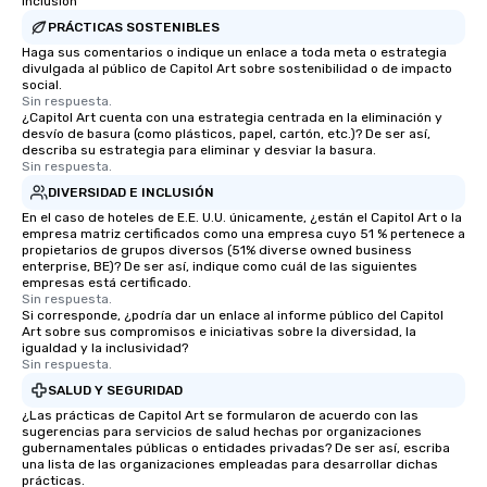
inclusión
PRÁCTICAS SOSTENIBLES
Haga sus comentarios o indique un enlace a toda meta o estrategia
divulgada al público de Capitol Art sobre sostenibilidad o de impacto
social.
Sin respuesta.
¿Capitol Art cuenta con una estrategia centrada en la eliminación y
desvío de basura (como plásticos, papel, cartón, etc.)? De ser así,
describa su estrategia para eliminar y desviar la basura.
Sin respuesta.
DIVERSIDAD E INCLUSIÓN
En el caso de hoteles de E.E. U.U. únicamente, ¿están el Capitol Art o la
empresa matriz certificados como una empresa cuyo 51 % pertenece a
propietarios de grupos diversos (51% diverse owned business
enterprise, BE)? De ser así, indique como cuál de las siguientes
empresas está certificado.
Sin respuesta.
Si corresponde, ¿podría dar un enlace al informe público del Capitol
Art sobre sus compromisos e iniciativas sobre la diversidad, la
igualdad y la inclusividad?
Sin respuesta.
SALUD Y SEGURIDAD
¿Las prácticas de Capitol Art se formularon de acuerdo con las
sugerencias para servicios de salud hechas por organizaciones
gubernamentales públicas o entidades privadas? De ser así, escriba
una lista de las organizaciones empleadas para desarrollar dichas
prácticas.