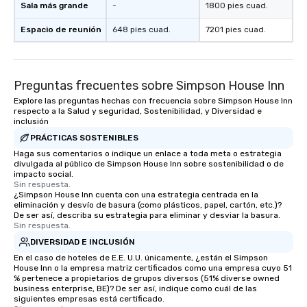
Sala más grande
-
1800 pies cuad.
ways to network, but a more convivial
creating a swinging vib
way to do so. Large Groups Welcome
hour, to providing som
Espacio de reunión
648 pies cuad.
7201 pies cuad.
Lip Smacking Foodie Tours is ideal for
for dinner which lead r
groups, small or large. Our
unforgettable all night
experiences can accommodate
Pop Nouveau will be th
groups from as few as 1 to as many
of the way to make pl
Preguntas frecuentes sobre Simpson House Inn
as 500 guests, making us an ideal
wedding day a breeze
Explore las preguntas hechas con frecuencia sobre Simpson House Inn
choice for any corporate group event.
options available for 
respecto a la Salud y seguridad, Sostenibilidad, y Diversidad e
inclusión
Stress-Free Booking Process Booking
and every budget.
a tour is stress-free and allows you to
PRÁCTICAS SOSTENIBLES
enjoy the company of your guests
Haga sus comentarios o indique un enlace a toda meta o estrategia
divulgada al público de Simpson House Inn sobre sostenibilidad o de
more easily. You’ll take comfort
impacto social.
knowing that everything is taken care
Sin respuesta.
of from the moment the tour is
¿Simpson House Inn cuenta con una estrategia centrada en la
eliminación y desvío de basura (como plásticos, papel, cartón, etc.)?
booked to the minute it concludes.
De ser así, describa su estrategia para eliminar y desviar la basura.
Since the menu is already set, you
Sin respuesta.
have nothing to worry about. Just
DIVERSIDAD E INCLUSIÓN
remember to submit ahead of the tour
En el caso de hoteles de E.E. U.U. únicamente, ¿están el Simpson
date any dietary restrictions and food
House Inn o la empresa matriz certificados como una empresa cuyo 51
% pertenece a propietarios de grupos diversos (51% diverse owned
allergies for anyone in your group.
business enterprise, BE)? De ser así, indique como cuál de las
Feel Like a VIP at Each Stop With Lip
siguientes empresas está certificado.