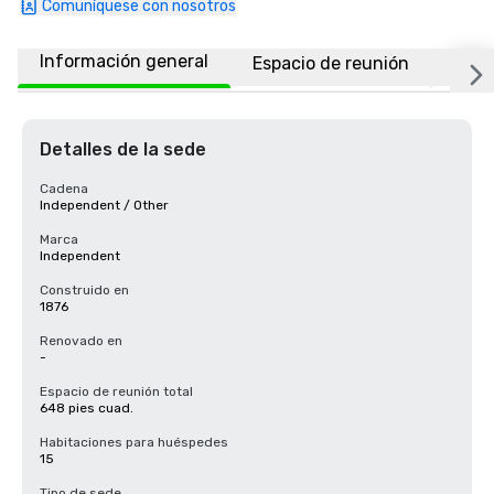
Comuníquese con nosotros
Información general
Espacio de reunión
Habi
Detalles de la sede
Cadena
Independent / Other
Marca
Independent
Construido en
1876
Renovado en
-
Espacio de reunión total
648 pies cuad.
Habitaciones para huéspedes
15
Tipo de sede