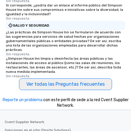
Smacking Foodie Tours, you and your
Sin respuesta.
Si corresponde, ¿podría dar un enlace al informe público del Simpson
group members never have to worry
House Inn sobre sus compromisos e iniciativas sobre la diversidad, la
about waiting in line to get into a top
igualdad y la inclusividad?
Sin respuesta.
restaurant or being shown to a less
than desirable table. On our tours,
SALUD Y SEGURIDAD
everyone is treated like a VIP with
¿Las prácticas de Simpson House Inn se formularon de acuerdo con
las sugerencias para servicios de salud hechas por organizaciones
immediate seating upon arrival.
gubernamentales públicas o entidades privadas? De ser así, escriba
What’s more, your group may receive
una lista de las organizaciones empleadas para desarrollar dichas
prácticas.
a special warm welcome personally
Sin respuesta.
from the restaurant chef. Menus can
¿Simpson House Inn limpia y desinfecta las áreas públicas y las
be printed featuring your logo, too,
instalaciones de acceso al público (como las salas de reuniones, los
restaurantes, las áreas de ascensor, etc.)? De ser así, describa toda
which can be an added bonus for all
nueva medida implementada.
those Instagram moments you share.
Sin respuesta.
For added ease, we can even arrange
Ver todas las Preguntas frecuentes
transportation pick-up and drop-off,
as well as an event photographer. And
for groups that desire an extra luxe
Reporte un problema
con este perfil de sede a la red Cvent Supplier
experience, we can also arrange for
Network.
an evening helicopter ride over the
glittering lights of The Strip. A
Cvent Supplier Network
Memorable Experience for All Lip
Smacking Foodie Tours offers a way
Soluciones en el sitio (Onsite Solutions)