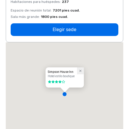
Habitaciones para huéspedes
:
237
Habit
Espacio de reunión total
:
7201 pies cuad.
Espaci
Sala más grande
:
1800 pies cuad.
Sala 
Elegir sede
Simpson House Inn
Hotel estilo boutique
4 de 5