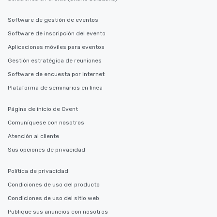
to gather and dine that few have
experienced, and all are sure to
Software de gestión de eventos
remember. Our one-of-a-kind tours
Software de inscripción del evento
are special, from the first stop to the
Aplicaciones móviles para eventos
last. It’s an experience that attendees
will reminisce about long after they
Gestión estratégica de reuniones
leave. Location, Location, Location
Software de encuesta por Internet
One of the best reasons to book is the
Plataforma de seminarios en línea
convenient and efficient way the
experience is designed. All
Página de inicio de Cvent
restaurants are within an easy
walking distance of each other. The
Comuníquese con nosotros
short stroll allows your group
Atención al cliente
members a chance to engage in prime
Sus opciones de privacidad
networking opportunities before
heading to the next place on your tour
itinerary. You Get a Dinner and a Show
Política de privacidad
Our tours offer an exquisite feast plus
Condiciones de uso del producto
entertainment. All tours include a
Condiciones de uso del sitio web
knowledgeable, professional guide
who leads the group on a walking tour,
Publique sus anuncios con nosotros