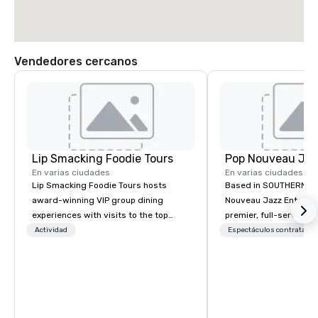
Vendedores cercanos
Lip Smacking Foodie Tours
En varias ciudades
En varias ciudades
Lip Smacking Foodie Tours hosts
Based in SOUTHERN CA
award-winning VIP group dining
Nouveau Jazz Entertai
experiences with visits to the top
premier, full-service J
restaurants throughout the United
entertainment manag
Actividad
Espectáculos contratado
States. Choose either a daytime
specializing in a sophi
activity or evening dine-around where
genre musical experien
groups are escorted immediately to
Nouveau Jazz." Our mis
the best tables in the house at the
create and curate memo
most-sought-after restaurants to
entertainment experie