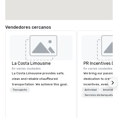
Vendedores cercanos
La Costa Limousine
PR Incentives DMC
En varias ciudades
En varias ciudades
La Costa Limousine provides safe,
We bring our passion,
clean and reliable chauffeured
dedication to create t
transportation. We achieve this goal
incentives, events, co
with highly trained chauffeurs, the
meetings, product lau
Transporte
Actividad
Amenidade
newest vehicles available and a
luxury travel experienc
Servicios de banquetes
commitment to Five Star service. The
Clients. Based in Italy,
difference between La Costa
discover more about u
Limousine and other companies can
our Company Profile at
be explained using one word – quality.
contact us for any fur