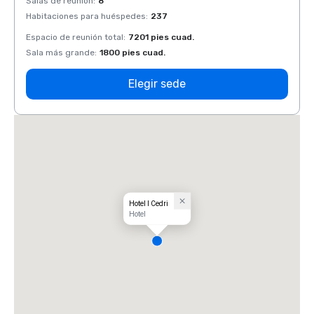
Salas de reunión
:
8
Salas 
Habitaciones para huéspedes
:
237
Habit
Espacio de reunión total
:
7201 pies cuad.
Espaci
Sala más grande
:
1800 pies cuad.
Sala 
Elegir sede
Hotel I Cedri
Hotel