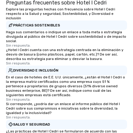
Preguntas frecuentes sobre Hotel I Cedri
Explore las preguntas hechas con frecuencia sobre Hotel I Cedri
respecto a la Salud y seguridad, Sostenibilidad, y Diversidad e
inclusión
PRÁCTICAS SOSTENIBLES
Haga sus comentarios o indique un enlace a toda meta o estrategia
divulgada al público de Hotel I Cedri sobre sostenibilidad o de impacto
social.
Sin respuesta.
¿Hotel I Cedri cuenta con una estrategia centrada en la eliminación y
desvío de basura (como plásticos, papel, cartón, etc.)? De ser así,
describa su estrategia para eliminar y desviar la basura.
Sin respuesta.
DIVERSIDAD E INCLUSIÓN
En el caso de hoteles de E.E. U.U. únicamente, ¿están el Hotel I Cedri o
la empresa matriz certificados como una empresa cuyo 51 %
pertenece a propietarios de grupos diversos (51% diverse owned
business enterprise, BE)? De ser así, indique como cuál de las
siguientes empresas está certificado.
Sin respuesta.
Si corresponde, ¿podría dar un enlace al informe público del Hotel I
Cedri sobre sus compromisos e iniciativas sobre la diversidad, la
igualdad y la inclusividad?
Sin respuesta.
SALUD Y SEGURIDAD
¿Las prácticas de Hotel I Cedri se formularon de acuerdo con las