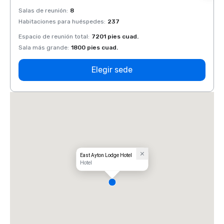
Salas de reunión
:
8
Salas 
Habitaciones para huéspedes
:
237
Habit
Espacio de reunión total
:
7201 pies cuad.
Espaci
Sala más grande
:
1800 pies cuad.
Sala 
Elegir sede
East Ayton Lodge Hotel
Hotel