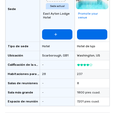
Sede actual
Sede
East Ayton Lodge
Promote your
Hotel
venue
Tipo de sede
Hotel
Hotel de lujo
Ubicación
Scarborough
, GB1
Washington
, US
Calificación de la sede
-
Habitaciones para huéspedes
28
237
Salas de reuniones
-
8
Sala más grande
-
1800 pies cuad.
Espacio de reunión
-
7201 pies cuad.