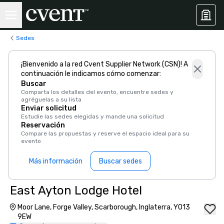
Sedes
¡Bienvenido a la red Cvent Supplier Network (CSN)! A
continuación le indicamos cómo comenzar:
Buscar
Comparta los detalles del evento, encuentre sedes y
agréguelas a su lista
Enviar solicitud
Estudie las sedes elegidas y mande una solicitud
Reservación
Compare las propuestas y reserve el espacio ideal para su
evento
Más información
Buscar sedes
East Ayton Lodge Hotel
Moor Lane, Forge Valley, Scarborough, Inglaterra, YO13
9EW