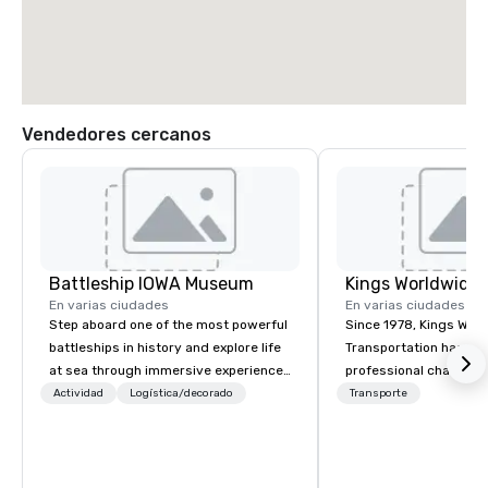
Vendedores cercanos
Battleship IOWA Museum
En varias ciudades
En varias ciudades
Step aboard one of the most powerful
Since 1978, Kings Wor
battleships in history and explore life
Transportation has deli
at sea through immersive experiences
professional chauffeu
designed for all ages. From self-
transportation solutio
Actividad
Logística/decorado
Transporte
guided tours and scavenger hunts
travelers and meeting
with Vicky the Dog to exclusive crew-
worldwide. Headquart
led journeys through restricted areas,
Oklahoma City, OK we 
there’s an adventure for every
seamless service thr