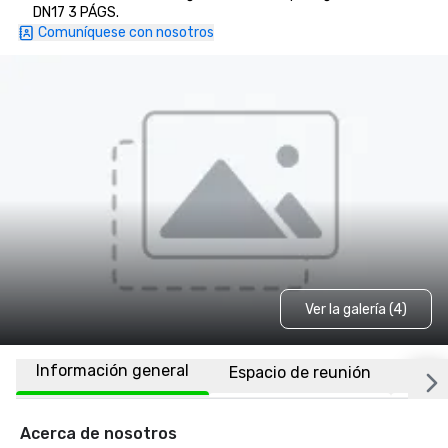
DN17 3 PÁGS.
Comuníquese con nosotros
Ver la galería (4)
Información general
Espacio de reunión
Habi
Acerca de nosotros