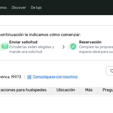
inos
Discover
De lujo
 continuación le indicamos cómo comenzar:
Enviar solicitud
Reservación
Estudie las sedes elegidas y
Compare las propues
mande una solicitud
espacio ideal para s
mérica, 19973
|
Comuníquese con nosotros
taciones para huéspedes
Ubicación
Más
Preg