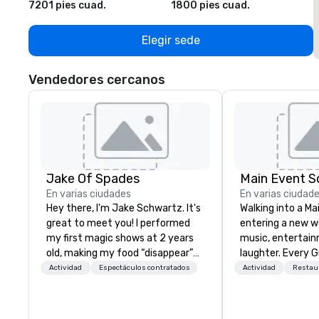
7201 pies cuad.
1800 pies cuad.
1
Elegir sede
Vendedores cercanos
Jake Of Spades
Main Event S
En varias ciudades
En varias ciudad
Hey there, I'm Jake Schwartz. It's
Walking into a Mai
great to meet you! I performed
entering a new wo
my first magic shows at 2 years
music, entertain
old, making my food “disappear”
laughter. Every G
for my parents at every meal. I
by the genuine, 
Actividad
Espectáculos contratados
Actividad
Restau
quickly became obsessed with
Main Event Team
the moments a magic trick could
they see splashe
create. | However, not everyone
new opportunities to