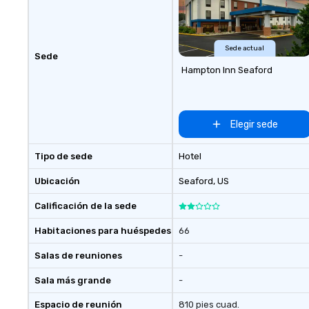
ups, Major League sports teams,
World-Series Champions, A-List
celebrities, and private groups
across the country break down
Sede actual
Sede
walls, get to know each other, and
Hampton Inn Seaford
create LASTING memories
through magic. | If you're looking
for a personable, engaging, and
mind blowing experience for your
Elegir sede
group - send me/my team a
message!
Tipo de sede
Hotel
Ubicación
Seaford
, US
Calificación de la sede
Habitaciones para huéspedes
66
Salas de reuniones
-
Sala más grande
-
Espacio de reunión
810 pies cuad.