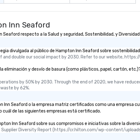
n Inn Seaford
eaford respecto a la Salud y seguridad, Sostenibilidad, y Diversidad 
gia divulgada al público de Hampton Inn Seaford sobre sostenibilidad
 and double our social impact by 2030. Refer to our website, https://
liminación y desvío de basura (como plásticos, papel, cartón, etc.)? D
perations by 50% by 2030. Through the end of 2020, we have reduced
 waste by 62%.
ton Inn Seaford o la empresa matriz certificados como una empresa cu
o cuál de las siguientes empresas está certificado.
pton Inn Seaford sobre sus compromisos e iniciativas sobre la diversida
ual Supplier Diversity Report (https://cr.hilton.com/wp-content/uplo