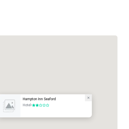
Hampton Inn Seaford
Hotel
•
2 de 5