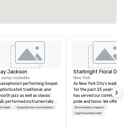
lay Jackson
Starbright Floral Desig
 varias ciudades
New York
saxophonist performing Gospel,
As New York City’s leading flor
phisticated traditional, and
for the past 25 years, Starbr
ooth jazz as well as classic
has served our community wi
B, performed instrumentally on
pride and honor. We offer sam
e tenor, alto, and soprano
day delivery of the freshest
tividad
Espectáculos contratados
Amenidades/regalos
one. I am able to provide a
flowers imaginable. We deliver
Logística/decorado
rge,’ LIVE’, musical presentation
NYC and beyond. Fresh flower
 any size venue to create the
sourced locally and from afar