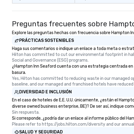
Preguntas frecuentes sobre Hampto
Explore las preguntas hechas con frecuencia sobre Hampton Inn S
PRÁCTICAS SOSTENIBLES
Haga sus comentarios o indique un enlace a toda meta o estrate
Hilton has committed to cut our environmental footprint in half
Social and Governance (ESG) programs.
¿Hampton Inn Seaford cuenta con una estrategia centrada en la e
basura.
Yes, Hilton has committed to reducing waste in our managed o
baseline, and our managed and franchised hotels have reduced
DIVERSIDAD E INCLUSIÓN
En el caso de hoteles de E.E. U.U. únicamente, ¿están el Hamp
diverse owned business enterprise, BE)? De ser así, indique com
Sin respuesta.
Si corresponde, ¿podría dar un enlace al informe público del Ham
Please refer to https://jobs.hilton.com/diversity and our ann
SALUD Y SEGURIDAD