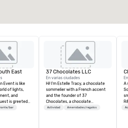
2.000 pies cuad.
4100 pies cuad.
Elegir sede
outh East
37 Chocolates LLC
C
es
En varias ciudades
En
n Event is like
Hi! I’m Estelle Tracy, a chocolate
A 
rld of lights,
sommelier with a French accent
So
ment, and
and the founder of 37
sm
uest is greeted
Chocolates, a chocolate
R&
glowing faces of
education company. I’ve hosted
th
rante/bar
Actividad
Amenidades/regalos
Ac
 Members as
hundreds of tastings worldwide,
saxoph
s of color and
both in-person and online, for
la
 play. Each
teams and clients who want
to