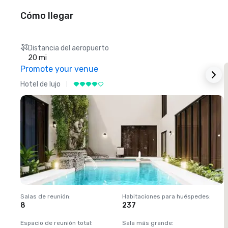
Cómo llegar
Distancia del aeropuerto
20 mi
Promote your venue
Hotel de lujo
H
Salas de reunión
:
Habitaciones para huéspedes
:
S
8
237
1
Espacio de reunión total
:
Sala más grande
:
E