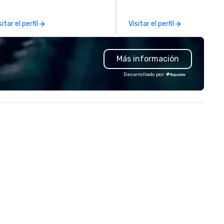
propriate ambience for an
Always striving to bring you a
ent, or, be a featured performer
custom-curated flower
sitar el perfil
Visitar el perfil
r the presentation. I also have
presentation that shares you
l the necessary amplification
vision and your sentiments
uipment as well as wireless
flawlessly.
Más información
crophones if they would be
eded. My original music, TAKE
Desarrollado por
E CLAY TRAIN, and ,THERE IS A
RD’, are available on my
bsite, and can be heard on
otify