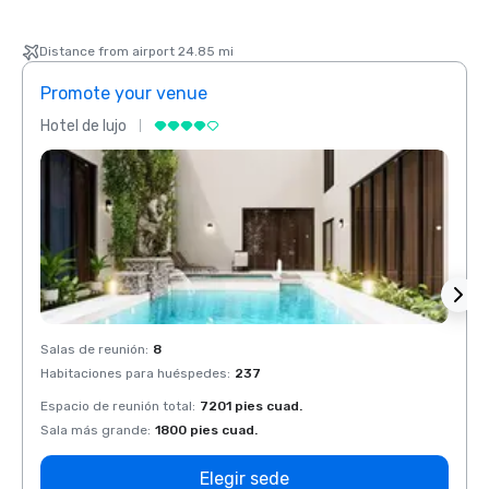
Distance from airport 24.85 mi
Promote your venue
Prom
Hotel de lujo
Hotel 
Salas de reunión
:
8
Salas 
Habitaciones para huéspedes
:
237
Habit
Espacio de reunión total
:
7201 pies cuad.
Espaci
Sala más grande
:
1800 pies cuad.
Sala 
Elegir sede