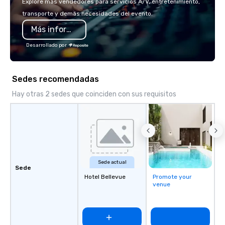
Explore más vendedores para servicios A/V, entretenimiento,
transporte y demás necesidades del evento.
Más información
Desarrollado por
Sedes recomendadas
Hay otras 2 sedes que coinciden con sus requisitos
Sede actual
Sede
Hotel Bellevue
Promote your
venue