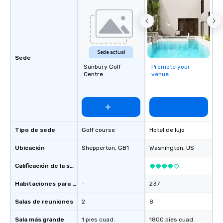
Activities and Conferences are our
specialty! Our trivia events are an
easy (and “non-cringey”) way for
attendees to connect quickly —
especially those, for virtual events, at
Sede actual
different locations! These quick
Sede
connections create a friendly,
Sunbury Golf
Promote your
Centre
venue
collaborative environment and boost
communication beyond the event
itself.
Tipo de sede
Golf course
Hotel de lujo
Ubicación
Shepperton
, GB1
Washington
, US
Calificación de la sede
-
Habitaciones para huéspedes
-
237
Salas de reuniones
2
8
Sala más grande
1 pies cuad.
1800 pies cuad.