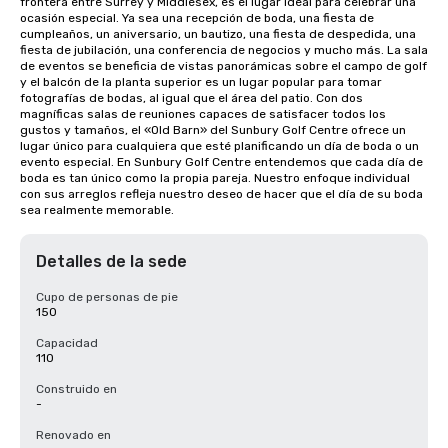
frontera entre Surrey y Middlesex, es el lugar ideal para celebrar una 
ocasión especial. Ya sea una recepción de boda, una fiesta de 
cumpleaños, un aniversario, un bautizo, una fiesta de despedida, una 
fiesta de jubilación, una conferencia de negocios y mucho más. La sala 
de eventos se beneficia de vistas panorámicas sobre el campo de golf 
y el balcón de la planta superior es un lugar popular para tomar 
fotografías de bodas, al igual que el área del patio. Con dos 
magníficas salas de reuniones capaces de satisfacer todos los 
gustos y tamaños, el «Old Barn» del Sunbury Golf Centre ofrece un 
lugar único para cualquiera que esté planificando un día de boda o un 
evento especial. En Sunbury Golf Centre entendemos que cada día de 
boda es tan único como la propia pareja. Nuestro enfoque individual 
con sus arreglos refleja nuestro deseo de hacer que el día de su boda 
sea realmente memorable.
Detalles de la sede
Cupo de personas de pie
150
Capacidad
110
Construido en
-
Renovado en