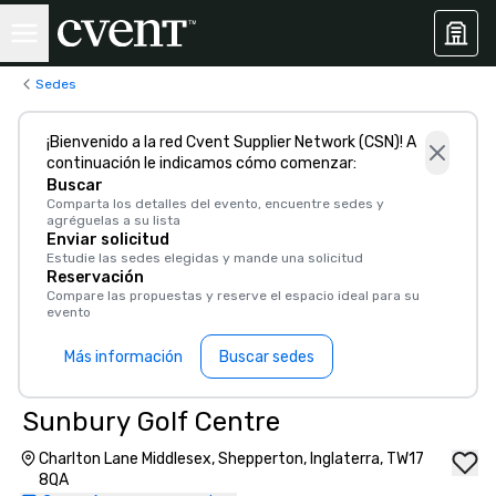
Sedes
¡Bienvenido a la red Cvent Supplier Network (CSN)! A
continuación le indicamos cómo comenzar:
Buscar
Comparta los detalles del evento, encuentre sedes y
agréguelas a su lista
Enviar solicitud
Estudie las sedes elegidas y mande una solicitud
Reservación
Compare las propuestas y reserve el espacio ideal para su
evento
Más información
Buscar sedes
Sunbury Golf Centre
Charlton Lane Middlesex, Shepperton, Inglaterra, TW17
8QA