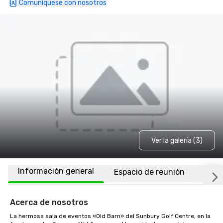
Comuníquese con nosotros
Ver la galería (3)
Información general
Espacio de reunión
Ubic
Acerca de nosotros
La hermosa sala de eventos «Old Barn» del Sunbury Golf Centre, en la 