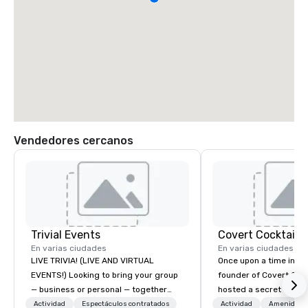
Vendedores cercanos
Trivial Events
Covert Cocktail C
En varias ciudades
En varias ciudades
LIVE TRIVIA! (LIVE AND VIRTUAL
Once upon a time in 20
EVENTS!) Looking to bring your group
founder of Covert Cock
— business or personal — together
hosted a secret speak
and have some fun? Or maybe there’s
intimate place for str
Actividad
Espectáculos contratados
Actividad
Amenidade