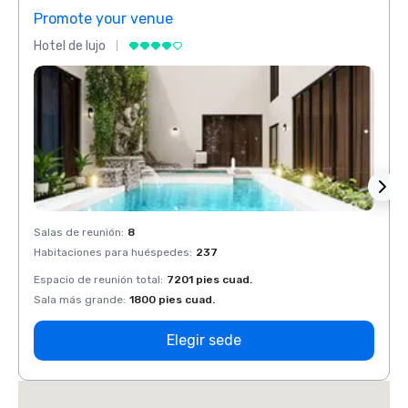
Promote your venue
Prom
Hotel de lujo
Hotel 
Salas de reunión
:
8
Salas 
Habitaciones para huéspedes
:
237
Habit
Espacio de reunión total
:
7201 pies cuad.
Espaci
Sala más grande
:
1800 pies cuad.
Sala 
Elegir sede