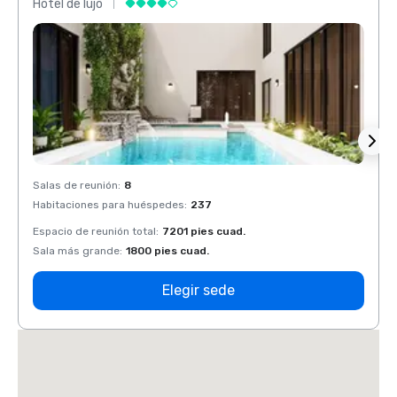
Hotel de lujo
Hotel 
Salas de reunión
:
8
Salas 
Habitaciones para huéspedes
:
237
Habit
Espacio de reunión total
:
7201 pies cuad.
Espaci
Sala más grande
:
1800 pies cuad.
Sala 
Elegir sede