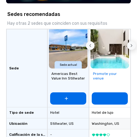
dinner Experience The City's Haunted
of corporate clients, 
Past with Your Entire Team On this
and meeting planners a
Sedes recomendadas
special evening, you and your team
will have the perfect opportunity to
Hay otras 2 sedes que coinciden con sus requisitos
get to know each other better! Your
guide is well-versed in local culture,
so you can expect a fun, engaging,
and spooky event.
Sede actual
Sede
Americas Best
Promote your
Value Inn Stillwater
venue
Tipo de sede
Hotel
Hotel de lujo
Ubicación
Stillwater
, US
Washington
, US
Calificación de la sede
-