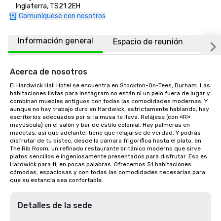
Inglaterra, TS21 2EH
Comuníquese con nosotros
Información general
Espacio de reunión
Habi
Acerca de nosotros
El Hardwick Hall Hotel se encuentra en Stockton-On-Tees, Durham. Las 
habitaciones listas para Instagram no están ni un pelo fuera de lugar y 
combinan muebles antiguos con todas las comodidades modernas. Y 
aunque no hay trabajo duro en Hardwick, estrictamente hablando, hay 
escritorios adecuados por si la musa te lleva. Relájese (con «R» 
mayúscula) en el salón y bar de estilo colonial. Hay palmeras en 
macetas, así que adelante, tiene que relajarse de verdad. Y podrás 
disfrutar de tu bistec, desde la cámara frigorífica hasta el plato, en 
The Rib Room, un refinado restaurante británico moderno que sirve 
platos sencillos e ingeniosamente presentados para disfrutar. Eso es 
Hardwick para ti, en pocas palabras. Ofrecemos 51 habitaciones 
cómodas, espaciosas y con todas las comodidades necesarias para 
que su estancia sea confortable.
Detalles de la sede