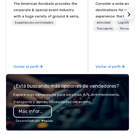
The American Acrobats provides the
Consider a wide array 
corporate & special event industry
destinations for your 
with a huge variety of ground & aerial
experience: the histori
performances using elite professional
charming South, all-A
Espectáculos contratados
Actividad
Logística/
performers. We also do trade shows &
Midwest, or picturesqu
Transporte
Personal 
private events as well.
you have an expert par
collaborate with you,
program takes you, to 
extraordinary events f
participants.
Visitar el perfil
Visitar el perfil
¿Está buscando más opciones de vendedores?
Explore más vendedores para servicios A/V, entretenimiento,
transporte y demás necesidades del evento.
Más información
Desarrollado por