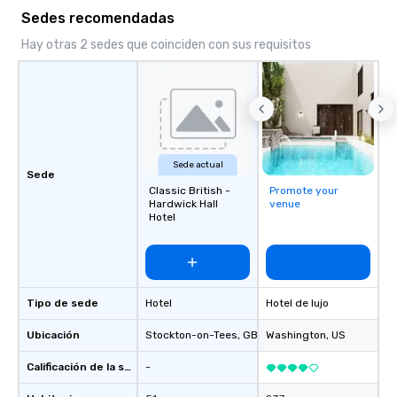
Sedes recomendadas
Hay otras 2 sedes que coinciden con sus requisitos
Sede actual
Sede
Classic British -
Promote your
Hardwick Hall
venue
Hotel
Tipo de sede
Hotel
Hotel de lujo
Ubicación
Stockton-on-Tees
, GB1
Washington
, US
Calificación de la sede
-