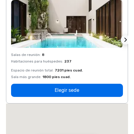
Salas de reunión
:
8
Salas 
Habitaciones para huéspedes
:
237
Habit
Espacio de reunión total
:
7201 pies cuad.
Espaci
Sala más grande
:
1800 pies cuad.
Sala 
Elegir sede