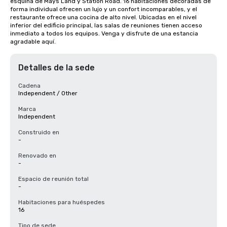
esquina de Mays Land y Station Road. 16 habitaciones decoradas de 
forma individual ofrecen un lujo y un confort incomparables, y el 
restaurante ofrece una cocina de alto nivel. Ubicadas en el nivel 
inferior del edificio principal, las salas de reuniones tienen acceso 
inmediato a todos los equipos. Venga y disfrute de una estancia 
agradable aquí.
Detalles de la sede
Cadena
Independent / Other
Marca
Independent
Construido en
-
Renovado en
-
Espacio de reunión total
-
Habitaciones para huéspedes
16
Tipo de sede