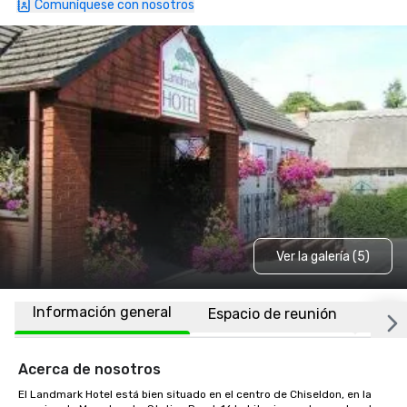
Comuníquese con nosotros
Ver la galería (5)
Información general
Espacio de reunión
Habi
Acerca de nosotros
El Landmark Hotel está bien situado en el centro de Chiseldon, en la 