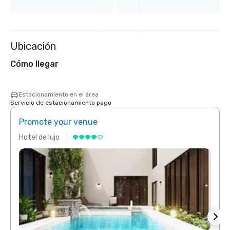
Ver
4
más
Ubicación
Cómo llegar
Estacionamiento en el área
Servicio de estacionamiento pago
Promote your venue
Prom
Hotel de lujo
Hotel 