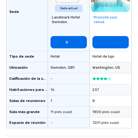
relationships with our 
Sede actual
and the executive ma
Sede
Landmark Hotel
Promote your
involved with each cli
Swindon
venue
acquisition to strateg
planning through impl
ongoing management 
resolution. The team you see during
the sales process is th
be managing your busi
Tipo de sede
Hotel
Hotel de lujo
Ubicación
Swindon
, GB1
Washington
, US
Calificación de la sede
-
Habitaciones para huéspedes
16
237
Salas de reuniones
1
8
Sala más grande
11 pies cuad.
1800 pies cuad.
Espacio de reunión
-
7201 pies cuad.