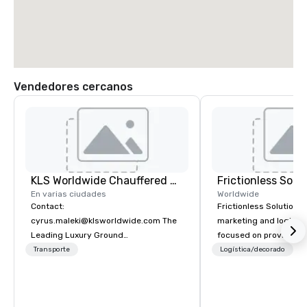
Vendedores cercanos
KLS Worldwide Chauffered Services
Frictionless Solu
En varias ciudades
Worldwide
Contact:
Frictionless Solutions 
cyrus.maleki@klsworldwide.com The
marketing and logisti
Leading Luxury Ground
focused on providing
Transportation company since 1998
meeting planning supp
Transporte
Logística/decorado
P
and technology for you
virtual events. We also have specific
expertise in the mana