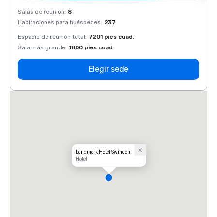
Salas de reunión
:
8
Salas 
Habitaciones para huéspedes
:
237
Habit
Espacio de reunión total
:
7201 pies cuad.
Espaci
Sala más grande
:
1800 pies cuad.
Sala 
Elegir sede
Landmark Hotel Swindon
Hotel