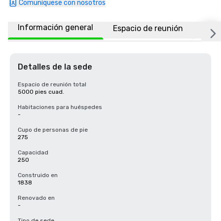
Comuníquese con nosotros
Información general
Espacio de reunión
Ubic
Detalles de la sede
Espacio de reunión total
5000 pies cuad.
Habitaciones para huéspedes
-
Cupo de personas de pie
275
Capacidad
250
Construido en
1838
Renovado en
-
Tipo de sede