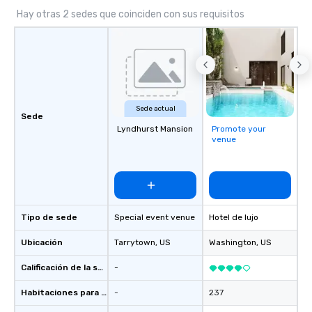
Hay otras 2 sedes que coinciden con sus requisitos
Sede actual
Sede
Lyndhurst Mansion
Promote your
venue
Tipo de sede
Special event venue
Hotel de lujo
Ubicación
Tarrytown
, US
Washington
, US
Calificación de la sede
-
Habitaciones para huéspedes
-
237