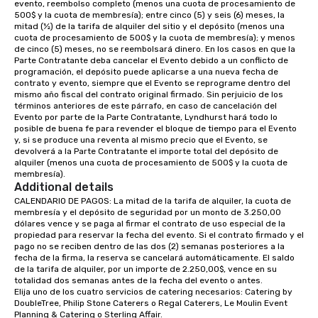
evento, reembolso completo (menos una cuota de procesamiento de 
500$ y la cuota de membresía); entre cinco (5) y seis (6) meses, la 
mitad (½) de la tarifa de alquiler del sitio y el depósito (menos una 
cuota de procesamiento de 500$ y la cuota de membresía); y menos 
de cinco (5) meses, no se reembolsará dinero. En los casos en que la 
Parte Contratante deba cancelar el Evento debido a un conflicto de 
programación, el depósito puede aplicarse a una nueva fecha de 
contrato y evento, siempre que el Evento se reprograme dentro del 
mismo año fiscal del contrato original firmado. Sin perjuicio de los 
términos anteriores de este párrafo, en caso de cancelación del 
Evento por parte de la Parte Contratante, Lyndhurst hará todo lo 
posible de buena fe para revender el bloque de tiempo para el Evento 
y, si se produce una reventa al mismo precio que el Evento, se 
devolverá a la Parte Contratante el importe total del depósito de 
alquiler (menos una cuota de procesamiento de 500$ y la cuota de 
membresía).
Additional details
CALENDARIO DE PAGOS: La mitad de la tarifa de alquiler, la cuota de 
membresía y el depósito de seguridad por un monto de 3.250,00 
dólares vence y se paga al firmar el contrato de uso especial de la 
propiedad para reservar la fecha del evento. Si el contrato firmado y el 
pago no se reciben dentro de las dos (2) semanas posteriores a la 
fecha de la firma, la reserva se cancelará automáticamente. El saldo 
de la tarifa de alquiler, por un importe de 2.250,00$, vence en su 
totalidad dos semanas antes de la fecha del evento o antes.

Elija uno de los cuatro servicios de catering necesarios: Catering by 
DoubleTree, Philip Stone Caterers o Regal Caterers, Le Moulin Event 
Planning & Catering o Sterling Affair.
