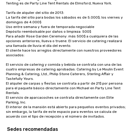
Tenting es de Party Line Tent Rentals de Elmsford, Nueva York.

Tarifa de alquiler del sitio de 2013:

La tarifa del sitio para bodas los sábados es de 5.000$; los viernes y 
domingos de 4.000$

Uso entre semana y fuera de temporada negociable

Depósito reembolsable por daños o limpieza: 500$

Para añadir Rose Garden Ceremony: más 500$ a cualquiera de las 
opciones anteriores, llueva o truene. El servicio de catering realizará 
una llamada de lluvia el día del evento.

El cliente hace los arreglos directamente con nuestros proveedores 
asociados:

El servicio de catering y comida y bebida se contrata con una de las 
cuatro empresas de catering aprobadas: Catering by Le Moulin Event 
Planning & Catering, Ltd., Philip Stone Caterers, Sterling Affair y 
Tastefully Yours.

El alquiler de carpas y fiestas se contrata a partir de 21$ por persona 
para el paquete básico directamente con Michael en Party Line Tent 
Rentals.

El servicio de aparcacoches se contrata directamente con Elite 
Parking, Inc.

El interior de la mansión está abierto para pequeños eventos privados; 
sin embargo, la tarifa de este espacio para eventos se calcula de 
acuerdo con el tipo de recepción y el número de invitados.
Sedes recomendadas