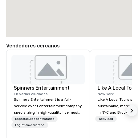
Vendedores cercanos
Spinners Entertainment
Like A Local Tour
En varias ciudades
New York
Spinners Entertainment is a full-
Like A Local Tours pro
service event entertainment company
sustainable, memorabl
specializing in high-quality live music,
in NYC and Brooklyn b
DJs, Band/DJ Hybrids and immersive
locals and tourists to 
Espectáculos contratados
Actividad
event experiences. We provide
Logística/decorado
guides and local busi
everything from elegant acoustic
showcase NYC and Bro