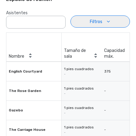
Asistentes
Filtros
Tamaño de
Capacidad
Nombre
sala
máx.
1 pies cuadrados
English Courtyard
375
-
1 pies cuadrados
The Rose Garden
-
-
1 pies cuadrados
Gazebo
-
-
1 pies cuadrados
The Carriage House
-
-