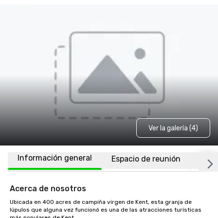
Ver la galería (4)
Información general
Espacio de reunión
Ubic
Acerca de nosotros
Ubicada en 400 acres de campiña virgen de Kent, esta granja de 
lúpulos que alguna vez funcionó es una de las atracciones turísticas 
más populares de Kent.
