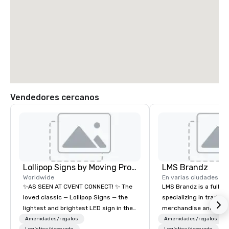
Vendedores cercanos
Lollipop Signs by Moving Products
LMS Brandz
Worldwide
En varias ciudades
✨AS SEEN AT CVENT CONNECT! ✨ The
LMS Brandz is a full-s
loved classic — Lollipop Signs — the
specializing in trade 
lightest and brightest LED sign in the
merchandise and muc
world • Open Seats in Dark
booth giveaways and 
Amenidades/regalos
Amenidades/regalos