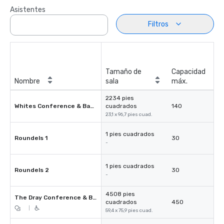
Asistentes
Filtros
Tamaño de
Capacidad
Nombre
sala
máx.
2234 pies
Whites Conference & Banqueting Suite
cuadrados
140
23,1 x 96,7 pies cuad.
1 pies cuadrados
Roundels 1
30
-
1 pies cuadrados
Roundels 2
30
-
4508 pies
The Dray Conference & Banqueting Suite
cuadrados
450
|
59,4 x 75,9 pies cuad.