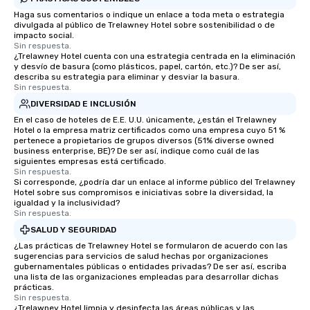
Haga sus comentarios o indique un enlace a toda meta o estrategia
divulgada al público de Trelawney Hotel sobre sostenibilidad o de
impacto social.
Sin respuesta.
¿Trelawney Hotel cuenta con una estrategia centrada en la eliminación
y desvío de basura (como plásticos, papel, cartón, etc.)? De ser así,
describa su estrategia para eliminar y desviar la basura.
Sin respuesta.
DIVERSIDAD E INCLUSIÓN
En el caso de hoteles de E.E. U.U. únicamente, ¿están el Trelawney
Hotel o la empresa matriz certificados como una empresa cuyo 51 %
pertenece a propietarios de grupos diversos (51% diverse owned
business enterprise, BE)? De ser así, indique como cuál de las
siguientes empresas está certificado.
Sin respuesta.
Si corresponde, ¿podría dar un enlace al informe público del Trelawney
Hotel sobre sus compromisos e iniciativas sobre la diversidad, la
igualdad y la inclusividad?
Sin respuesta.
SALUD Y SEGURIDAD
¿Las prácticas de Trelawney Hotel se formularon de acuerdo con las
sugerencias para servicios de salud hechas por organizaciones
gubernamentales públicas o entidades privadas? De ser así, escriba
una lista de las organizaciones empleadas para desarrollar dichas
prácticas.
Sin respuesta.
¿Trelawney Hotel limpia y desinfecta las áreas públicas y las