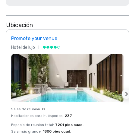
Ubicación
Promote your venue
Prom
Hotel de lujo
Hotel 
Salas de reunión
:
8
Salas 
Habitaciones para huéspedes
:
237
Habit
Espacio de reunión total
:
7201 pies cuad.
Espaci
Sala más grande
:
1800 pies cuad.
Sala 