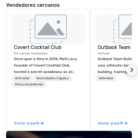
Vendedores cercanos
Covert Cocktail Club
Outback Team Bu
En varias ciudades
Virtual
Once upon a time in 2016, Matt Levy,
Outback Team Building 
founder of Covert Cocktail Club,
your ultimate resourc
hosted a secret speakeasy as an
building, training, and
intimate place for strangers to gather
Recommended by ove
Actividad
Amenidades/regalos
Actividad
in his home. The only way to find out
Personal preferido
corporate groups acro
about it was via word of mouth. No
America, our 80+ solut
address was given, the only clue
available anywhere, an
being a sign placed in the window,
sized group.
“Cocktails Here”. A lot of people
thought it was pretty cool, even
Visitar el perfil
Visitar el perfil
before The New York Times wrote
about it. But that was all pre-
pandemic, and this is a new era.