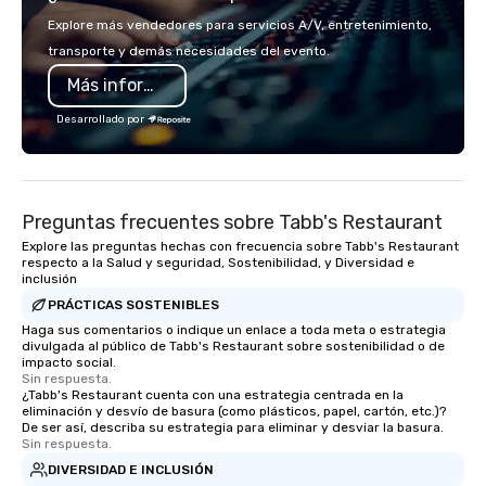
each experience brings the ship to life
Explore más vendedores para servicios A/V, entretenimiento,
in unforgettable ways.
transporte y demás necesidades del evento.
Más información
Desarrollado por
Preguntas frecuentes sobre Tabb's Restaurant
Explore las preguntas hechas con frecuencia sobre Tabb's Restaurant
respecto a la Salud y seguridad, Sostenibilidad, y Diversidad e
inclusión
PRÁCTICAS SOSTENIBLES
Haga sus comentarios o indique un enlace a toda meta o estrategia
divulgada al público de Tabb's Restaurant sobre sostenibilidad o de
impacto social.
Sin respuesta.
¿Tabb's Restaurant cuenta con una estrategia centrada en la
eliminación y desvío de basura (como plásticos, papel, cartón, etc.)?
De ser así, describa su estrategia para eliminar y desviar la basura.
Sin respuesta.
DIVERSIDAD E INCLUSIÓN