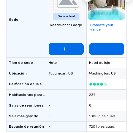
Sede actual
Sede
Roadrunner Lodge
Promote your
venue
Tipo de sede
Hotel
Hotel de lujo
Ubicación
Tucumcari
, US
Washington
, US
Calificación de la sede
-
Habitaciones para huéspedes
-
237
Salas de reuniones
-
8
Sala más grande
-
1800 pies cuad.
Espacio de reunión
-
7201 pies cuad.