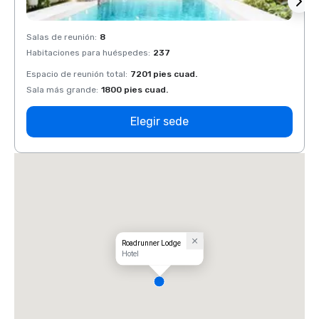
Salas de reunión
:
8
Salas 
Habitaciones para huéspedes
:
237
Habit
Espacio de reunión total
:
7201 pies cuad.
Espaci
Sala más grande
:
1800 pies cuad.
Sala 
Elegir sede
Roadrunner Lodge
Hotel