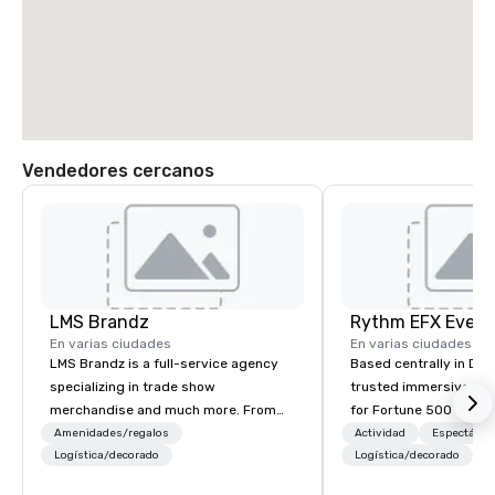
Vendedores cercanos
LMS Brandz
En varias ciudades
En varias ciudades
LMS Brandz is a full-service agency
Based centrally in Den
specializing in trade show
trusted immersive pro
merchandise and much more. From
for Fortune 500 compa
booth giveaways and branded apparel
2012. We deliver stunning premium AV
Amenidades/regalos
Actividad
Espectácul
to executive gifting, displays,
Logística/decorado
and in-house custom 
Logística/decorado
P
banners, signage, fulfillment,
fabrication nationwide