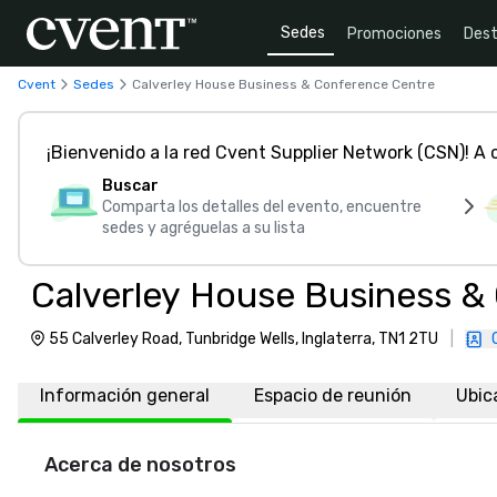
Sedes
Promociones
Dest
Cvent
Sedes
Calverley House Business & Conference Centre
¡Bienvenido a la red Cvent Supplier Network (CSN)! A
Buscar
Comparta los detalles del evento, encuentre
sedes y agréguelas a su lista
Calverley House Business &
55 Calverley Road, Tunbridge Wells, Inglaterra, TN1 2TU
|
Información general
Espacio de reunión
Ubic
Acerca de nosotros