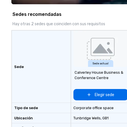
Hilton, Four Seasons, Amazon,
by a combined 4
Coca Cola, IKEA, Cirque Du Soleil +
staffing and st
Sedes recomendadas
more! We're an ongoing partner
experience, our 
with IMEX, Cvent, IBTM,
ensures your even
Hay otras 2 sedes que coinciden con sus requisitos
Catersource + The Special Event,
top-tier brand r
BizBash + more!
who captivate, c
leave a lasting impress
your vision isn’t 
elevated beyond
Let’s craft some
extraordinary to
Sede actual
Sede
Calverley House Business &
Conference Centre
Elegir sede
Tipo de sede
Corporate office space
Ubicación
Tunbridge Wells
, GB1