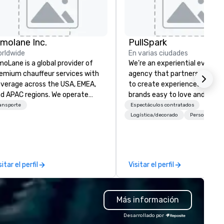
imolane Inc.
PullSpark
rldwide
En varias ciudades
moLane is a global provider of
We’re an experiential events
emium chauffeur services with
agency that partners with t
verage across the USA, EMEA,
to create experiences that 
d APAC regions. We operate
brands easy to love and hard 
/7, offering a seamless
forget. Most companies alre
ansporte
Espectáculos contratados
perience for booking reliable,
know what makes them easy
Logística/decorado
Personal pref
xurious transportation through
love; we help teams design
r online platform at
moments that truly stick ba
w.limolane.com. LimoLane
by our trademarked neurosci
ecializes in catering to
tool, Nistinct.
sitar el perfil
Visitar el perfil
sinesses, events, and
dividuals who require high-
ality mobility solutions,
Más información
suring professionalism,
mfort, and punctuality. Our
Desarrollado por
rvices are tailored to meet