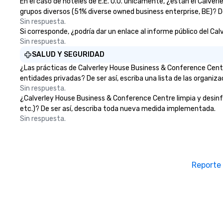
En el caso de hoteles de E.E. U.U. únicamente, ¿están el Calv
grupos diversos (51% diverse owned business enterprise, BE)? De
Sin respuesta.
Si corresponde, ¿podría dar un enlace al informe público del Cal
Sin respuesta.
SALUD Y SEGURIDAD
¿Las prácticas de Calverley House Business & Conference Centr
entidades privadas? De ser así, escriba una lista de las organiz
Sin respuesta.
¿Calverley House Business & Conference Centre limpia y desinfec
etc.)? De ser así, describa toda nueva medida implementada.
Sin respuesta.
Reporte