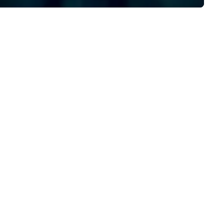
verse mobility needs, including
rport transfers, corporate
avel, event transportation, and
strong expertise in managing
mplex large-scale events.