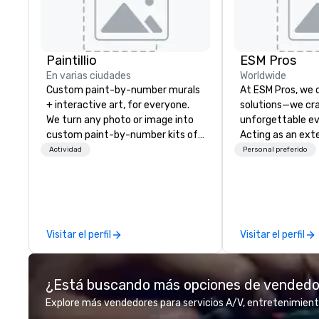
Paintillio
ESM Pros
En varias ciudades
Worldwide
Custom paint-by-number murals
At ESM Pros, we d
+ interactive art, for everyone.
solutions—we cra
We turn any photo or image into
unforgettable ev
custom paint-by-number kits of
Acting as an ext
any size for your next corporate
team, we bring a
Actividad
Personal preferido
event, community gathering,
hands-on approa
team building activity,
stage of your ev
conference, trade show booth,
strategic pre-pla
wedding, or any kind of party! Our
on-site executio
mission is to create high quality,
post-event analysis. We
Visitar el perfil
Visitar el perfil
hands-on, collaborative art
believe in one-siz
projects that are accessible to
Instead, we tailor
everyone. Some of our corporate
amplify engagem
¿Está buscando más opciones de vended
clients include TED, NFL, Formula
staffing, and del
1, Toyota, Johnson & Johnson,
driven solutions—
Explore más vendedores para servicios A/V, entretenimient
Comcast, Adidas, Lululemon,
respecting your 