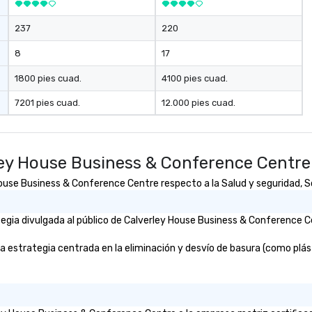
Begin: We connect you with your
chosen talent and handle all of
237
220
the administrative and
contractual details on our end.
8
17
Your dedicated account manager
will support you throughout your
1800 pies cuad.
4100 pies cuad.
scope and beyond. – Repeat:
7201 pies cuad.
12.000 pies cuad.
Consider us part of your team—as
your needs scale, we’ll adapt right
alongside you! Whether you know
what role you’re looking for or are
ley House Business & Conference Centre
interested in discovering
additional ways we can support
use Business & Conference Centre respecto a la Salud y seguridad, Sos
your team, we’ll love to hear from
you!
gia divulgada al público de Calverley House Business & Conference Ce
strategia centrada en la eliminación y desvío de basura (como plástic