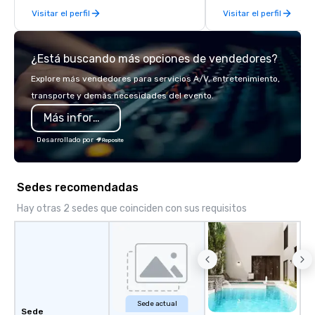
Visitar el perfil
Visitar el perfil
late model luxury vehic
highly experienced an
team of chauffeurs and
¿Está buscando más opciones de vendedores?
you will know quality 
with La Costa Limousi
Explore más vendedores para servicios A/V, entretenimiento,
transporte y demás necesidades del evento.
Más información
Desarrollado por
Sedes recomendadas
Hay otras 2 sedes que coinciden con sus requisitos
Sede actual
Sede