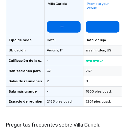
Villa Cariola
Promote your
venue
Tipo de sede
Hotel
Hotel de lujo
Ubicación
Verona
, IT
Washington
, US
Calificación de la sede
-
Habitaciones para huéspedes
36
237
Salas de reuniones
2
8
Sala más grande
-
1800 pies cuad.
Espacio de reunión
2153 pies cuad.
7201 pies cuad.
Preguntas frecuentes sobre Villa Cariola