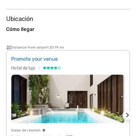
Ubicación
Cómo llegar
Distance from airport 20.19 mi
Promote your venue
Prom
Hotel de lujo
Hotel 
Salas de reunión
:
8
Salas 