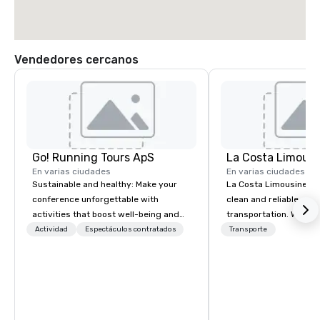
Vendedores cercanos
Go! Running Tours ApS
La Costa Limousi
En varias ciudades
En varias ciudades
Sustainable and healthy: Make your
La Costa Limousine pr
conference unforgettable with
clean and reliable cha
activities that boost well-being and
transportation. We ach
lower carbon footprints. Explore the
with highly trained cha
Actividad
Espectáculos contratados
Transporte
world on the run with expert local
newest vehicles availa
running guides.
commitment to Five Star 
difference between La
Limousine and other 
be explained using one
From our perfectly mai