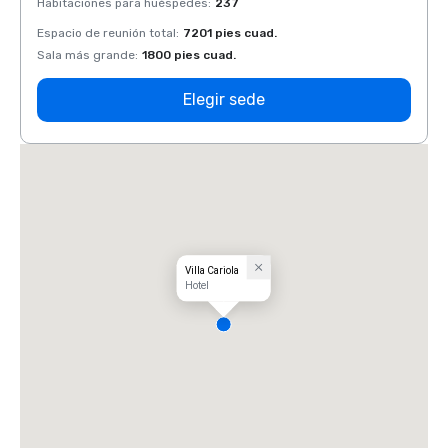
Habitaciones para huéspedes
:
237
Habit
Espacio de reunión total
:
7201 pies cuad.
Espaci
Sala más grande
:
1800 pies cuad.
Sala 
Elegir sede
Villa Cariola
Hotel