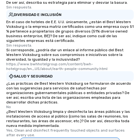
De ser así, describa su estrategia para eliminar y desviar la basura.
Sin respuesta.
DIVERSIDAD E INCLUSIÓN
En el caso de hoteles de E.E. U.U. únicamente, ¿están el Best Western
Vicksburg o la empresa matriz certificados como una empresa cuyo 51
% pertenece a propietarios de grupos diversos (51% diverse owned
business enterprise, BE)? De ser así, indique como cuál de las
siguientes empresas está certificado.
Sin respuesta.
Si corresponde, ¿podría dar un enlace al informe público del Best
Western Vicksburg sobre sus compromisos e iniciativas sobre la
diversidad, la igualdad y la inclusividad?
https://www.bwhhotelgroup.com/content/bwh-
hotelgroup/en_US/about/earth-people-community.html
SALUD Y SEGURIDAD
¿Las prácticas de Best Western Vicksburg se formularon de acuerdo
con las sugerencias para servicios de salud hechas por
organizaciones gubernamentales públicas o entidades privadas? De
ser así, escriba una lista de las organizaciones empleadas para
desarrollar dichas prácticas.
No
¿Best Western Vicksburg limpia y desinfecta las áreas públicas y las
instalaciones de acceso al público (como las salas de reuniones, los
restaurantes, las áreas de ascensor, etc.)? De ser así, describa toda
nueva medida implementada.
Yes, Clean and disinfect frequently touched objects and surfaces 
after every use.