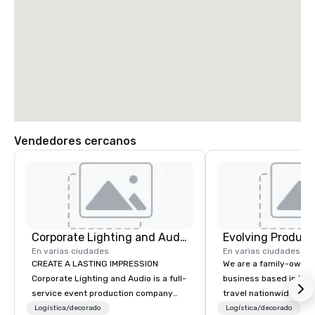
Vendedores cercanos
Corporate Lighting and Audio
Evolving Product
En varias ciudades
En varias ciudades
CREATE A LASTING IMPRESSION
We are a family-owne
Corporate Lighting and Audio is a full-
business based in New
service event production company
travel nationwide serv
specializing in concerts, conferences,
Conventions and Trad
Logística/decorado
Logística/decorado