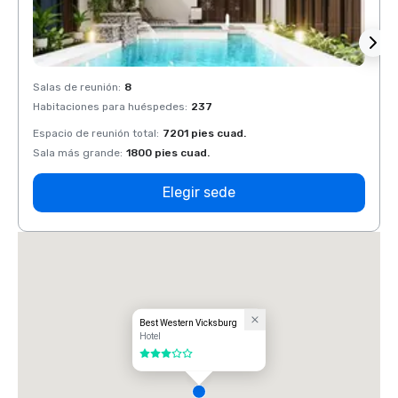
Salas de reunión
:
8
Salas 
Habitaciones para huéspedes
:
237
Habit
Espacio de reunión total
:
7201 pies cuad.
Espaci
Sala más grande
:
1800 pies cuad.
Sala 
Elegir sede
Best Western Vicksburg
Hotel
3 de 5