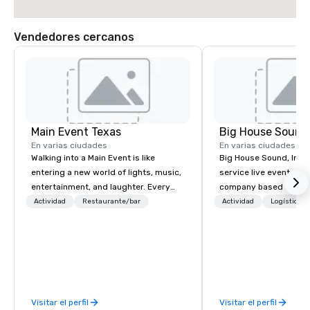
Vendedores cercanos
Main Event Texas
Big House Sound,
En varias ciudades
En varias ciudades
Walking into a Main Event is like
Big House Sound, Inc. (
entering a new world of lights, music,
service live event pro
entertainment, and laughter. Every
company based in Aust
Guest is greeted by the genuine,
delivering professional
Actividad
Restaurante/bar
Actividad
Logística/
glowing faces of Main Event Team
and video solutions fo
Members as they see splashes of
festivals, corporate e
color and new opportunities to play.
private productions. W
Each center is full of passionate,
years of experience, B
driven people who are serving others
reputation for flawless
and making memories that bring to
high-end equipment, a
Visitar el perfil
Visitar el perfil
life our chef-inspired meals, full-
understands how to s