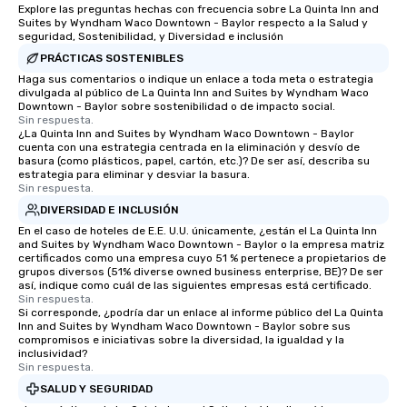
Explore las preguntas hechas con frecuencia sobre La Quinta Inn and
Suites by Wyndham Waco Downtown - Baylor respecto a la Salud y
seguridad, Sostenibilidad, y Diversidad e inclusión
PRÁCTICAS SOSTENIBLES
Haga sus comentarios o indique un enlace a toda meta o estrategia
divulgada al público de La Quinta Inn and Suites by Wyndham Waco
Downtown - Baylor sobre sostenibilidad o de impacto social.
Sin respuesta.
¿La Quinta Inn and Suites by Wyndham Waco Downtown - Baylor
cuenta con una estrategia centrada en la eliminación y desvío de
basura (como plásticos, papel, cartón, etc.)? De ser así, describa su
estrategia para eliminar y desviar la basura.
Sin respuesta.
DIVERSIDAD E INCLUSIÓN
En el caso de hoteles de E.E. U.U. únicamente, ¿están el La Quinta Inn
and Suites by Wyndham Waco Downtown - Baylor o la empresa matriz
certificados como una empresa cuyo 51 % pertenece a propietarios de
grupos diversos (51% diverse owned business enterprise, BE)? De ser
así, indique como cuál de las siguientes empresas está certificado.
Sin respuesta.
Si corresponde, ¿podría dar un enlace al informe público del La Quinta
Inn and Suites by Wyndham Waco Downtown - Baylor sobre sus
compromisos e iniciativas sobre la diversidad, la igualdad y la
inclusividad?
Sin respuesta.
SALUD Y SEGURIDAD