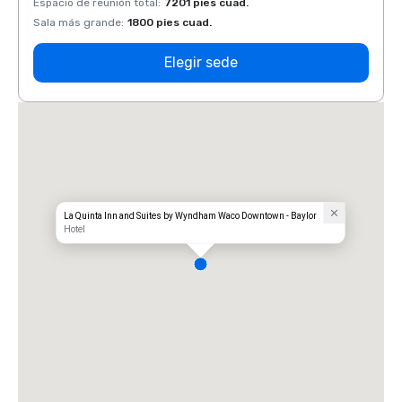
Espacio de reunión total
:
7201 pies cuad.
Espaci
Sala más grande
:
1800 pies cuad.
Sala 
Elegir sede
La Quinta Inn and Suites by Wyndham Waco Downtown - Baylor
Hotel