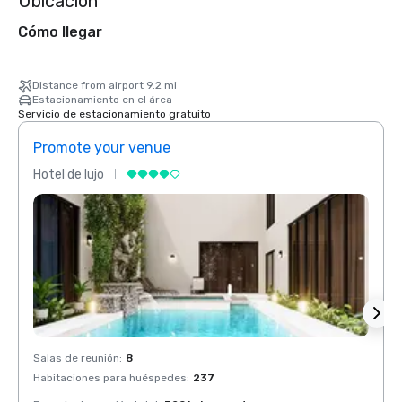
Ubicación
Cómo llegar
Distance from airport 9.2 mi
Estacionamiento en el área
Servicio de estacionamiento gratuito
Promote your venue
Prom
Hotel de lujo
Hotel 
Salas de reunión
:
8
Salas 
Habitaciones para huéspedes
:
237
Habit