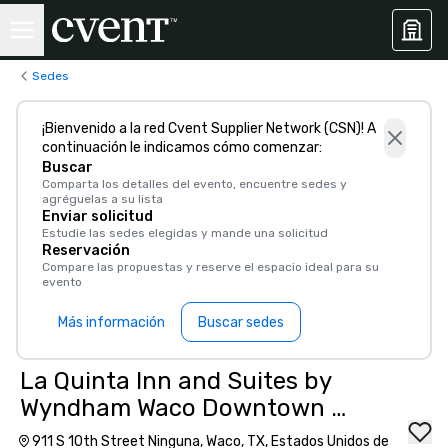
Sedes
¡Bienvenido a la red Cvent Supplier Network (CSN)! A
continuación le indicamos cómo comenzar:
Buscar
Comparta los detalles del evento, encuentre sedes y
agréguelas a su lista
Enviar solicitud
Estudie las sedes elegidas y mande una solicitud
Reservación
Compare las propuestas y reserve el espacio ideal para su
evento
Más información
Buscar sedes
La Quinta Inn and Suites by
Wyndham Waco Downtown -
Baylor
911 S 10th Street Ninguna, Waco, TX, Estados Unidos de