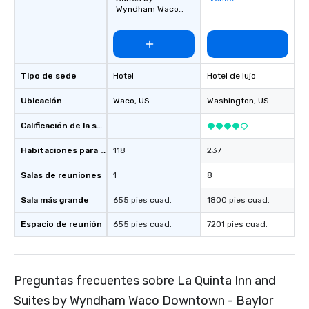
seamlessly from load-
Wyndham Waco
Downtown - Baylor
Tipo de sede
Hotel
Hotel de lujo
Ubicación
Waco
, US
Washington
, US
Calificación de la sede
-
Habitaciones para huéspedes
118
237
Salas de reuniones
1
8
Sala más grande
655 pies cuad.
1800 pies cuad.
Espacio de reunión
655 pies cuad.
7201 pies cuad.
Preguntas frecuentes sobre La Quinta Inn and
Suites by Wyndham Waco Downtown - Baylor