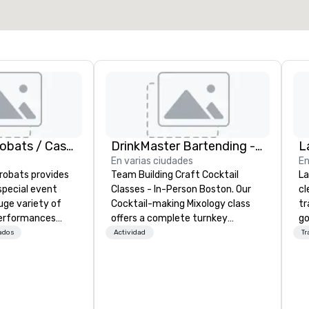
American Acrobats / Castle Productions
DrinkMaster Bartending - Mixology Team Building
L
En varias ciudades
En
robats provides
Team Building Craft Cocktail
La
special event
Classes - In-Person Boston. Our
cl
uge variety of
Cocktail-making Mixology class
tr
performances
offers a complete turnkey
go
ssional
solution for your next group
ch
ados
Actividad
Tr
event or bonding experience. We
av
vents as well.
have an exceptional event space
Five
with an amazing vibe, perfect for
be
social gatherings. Mocktail options
ot
are available.
us