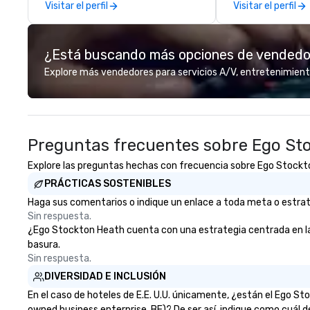
Visitar el perfil
Visitar el perfil
hands-on, collaborative art
projects that are accessible to
everyone. Some of our corporate
¿Está buscando más opciones de vended
clients include TED, NFL, Formula
1, Toyota, Johnson & Johnson,
Explore más vendedores para servicios A/V, entretenimient
Comcast, Adidas, Lululemon,
Hilton, Four Seasons, Amazon,
Coca Cola, IKEA, Cirque Du Soleil +
more! We're an ongoing partner
Preguntas frecuentes sobre Ego St
with IMEX, Cvent, IBTM,
Catersource + The Special Event,
Explore las preguntas hechas con frecuencia sobre Ego Stockton 
BizBash + more!
PRÁCTICAS SOSTENIBLES
Haga sus comentarios o indique un enlace a toda meta o estrate
Sin respuesta.
¿Ego Stockton Heath cuenta con una estrategia centrada en la el
basura.
Sin respuesta.
DIVERSIDAD E INCLUSIÓN
En el caso de hoteles de E.E. U.U. únicamente, ¿están el Ego 
owned business enterprise, BE)? De ser así, indique como cuál d