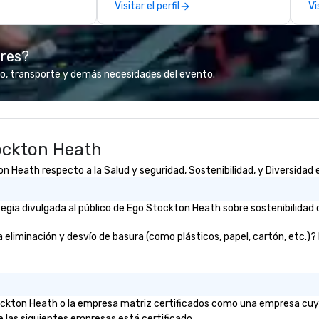
Visitar el perfil
Vi
pe
mo
hi
ores?
pr
an
o, transporte y demás necesidades del evento.
qu
Co
ockton Heath
Heath respecto a la Salud y seguridad, Sostenibilidad, y Diversidad e
gia divulgada al público de Ego Stockton Heath sobre sostenibilidad o
iminación y desvío de basura (como plásticos, papel, cartón, etc.)? De
Stockton Heath o la empresa matriz certificados como una empresa cuyo
e las siguientes empresas está certificado.