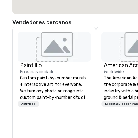
Vendedores cercanos
Paintillio
En varias ciudades
Worldwide
Custom paint-by-number murals
The American Ac
+ interactive art, for everyone.
the corporate & 
We turn any photo or image into
industry with a h
custom paint-by-number kits of
ground & aerial 
any size for your next corporate
using elite profe
Actividad
Espectáculos contrat
event, community gathering,
performers. We also do trade
team building activity,
shows & private e
conference, trade show booth,
wedding, or any kind of party! Our
mission is to create high quality,