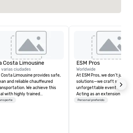
a Costa Limousine
ESM Pros
 varias ciudades
Worldwide
 Costa Limousine provides safe,
At ESM Pros, we don’t just pr
ean and reliable chauffeured
solutions—we craft seamless
ansportation. We achieve this
unforgettable event experie
al with highly trained
Acting as an extension of yo
auffeurs, the newest vehicles
team, we bring a consultative
ansporte
Personal preferido
ailable and a commitment to
hands-on approach to every
 Star service. The difference
stage of your event, from
tween La Costa Limousine and
strategic pre-planning to fla
her companies can be explained
on-site execution and insight
ing one word – quality. From our
post-event analysis. We don’t