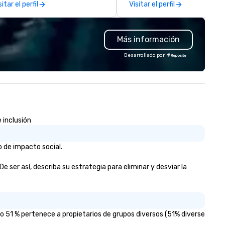
sitar el perfil
Visitar el perfil
rfectly maintained fleet of late
believe in one-size-fits-all.
del luxury vehicles to the
Instead, we tailor every detail
ghly experienced and
amplify engagement, stream
Más información
ofessional team of chauffeurs
staffing, and deliver experien
d support staff; you will know
driven solutions—all while
Desarrollado por
ality when you travel with La
respecting your budget. Bac
sta Limousine.
by a combined 40+ years of
staffing and staff manageme
experience, our dedicated t
ensures your event is staffed
top-tier brand representativ
 inclusión
who captivate, connect, and
leave a lasting impression. With us,
your vision isn’t just realized—
 de impacto social.
elevated beyond expectation
Let’s craft something
 ser así, describa su estrategia para eliminar y desviar la
extraordinary together.
 51 % pertenece a propietarios de grupos diversos (51% diverse