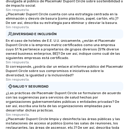
divulgada al público de Placemakr Dupont Circle sobre sostenibilidad o
de impacto social.
Sin respuesta.
¿Placemakr Dupont Circle cuenta con una estrategia centrada en la
eliminación y desvío de basura (como plásticos, papel, cartón, etc.)?
De ser así, describa su estrategia para eliminar y desviar la basura.
Sin respuesta.
DIVERSIDAD E INCLUSIÓN
En el caso de hoteles de E.E. U.U. únicamente, ¿están el Placemakr
Dupont Circle o la empresa matriz certificados como una empresa
cuyo 51 % pertenece a propietarios de grupos diversos (51% diverse
owned business enterprise, BE)? De ser así, indique como cuál de las
siguientes empresas está certificado.
Sin respuesta.
Si corresponde, ¿podría dar un enlace al informe público del Placemakr
Dupont Circle sobre sus compromisos e iniciativas sobre la
diversidad, la igualdad y la inclusividad?
Sin respuesta.
SALUD Y SEGURIDAD
¿Las prácticas de Placemakr Dupont Circle se formularon de acuerdo
con las sugerencias para servicios de salud hechas por
organizaciones gubernamentales públicas o entidades privadas? De
ser así, escriba una lista de las organizaciones empleadas para
desarrollar dichas prácticas.
Sin respuesta.
¿Placemakr Dupont Circle limpia y desinfecta las áreas públicas y las
instalaciones de acceso al público (como las salas de reuniones, los
restaurantes, las áreas de ascensor, etc.)? De ser así, describa toda