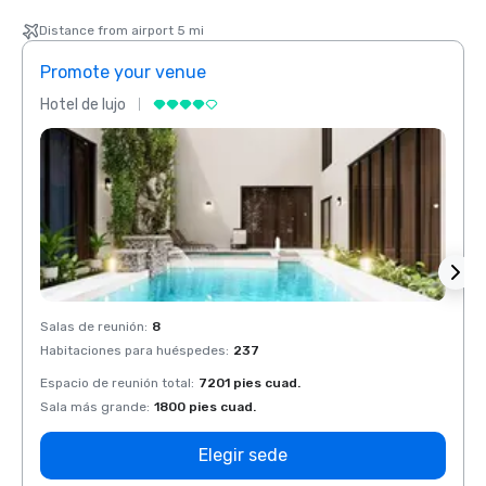
Distance from airport 5 mi
Promote your venue
Prom
Hotel de lujo
Hotel 
Salas de reunión
:
8
Salas 
Habitaciones para huéspedes
:
237
Habit
Espacio de reunión total
:
7201 pies cuad.
Espaci
Sala más grande
:
1800 pies cuad.
Sala 
Elegir sede