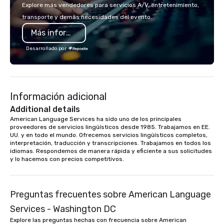
skills, time manageme
Explore más vendedores para servicios A/V, entretenimiento,
ethic. She has never b
transporte y demás necesidades del evento.
long hours or of a clie
Más información
know exactly what they
mission to make the vi
Desarrollado por
Tiffany stresses the f
make anything you wa
within your budget. "P
Pretty" is one of her fa
Información adicional
Event planning isn't j
Tiffany does, it's who s
Additional details
American Language Services ha sido uno de los principales 
proveedores de servicios lingüísticos desde 1985. Trabajamos en EE. 
UU. y en todo el mundo. Ofrecemos servicios lingüísticos completos, 
interpretación, traducción y transcripciones. Trabajamos en todos los 
idiomas. Respondemos de manera rápida y eficiente a sus solicitudes 
y lo hacemos con precios competitivos.
Preguntas frecuentes sobre American Language
Services - Washington DC
Explore las preguntas hechas con frecuencia sobre American