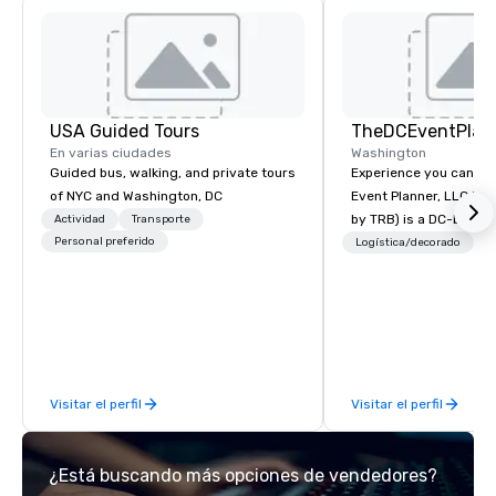
USA Guided Tours
TheDCEventPlan
En varias ciudades
Washington
Guided bus, walking, and private tours
Experience you can Trust Th
of NYC and Washington, DC
Event Planner, LLC (fo
by TRB) is a DC-base
Actividad
Transporte
Personal preferido
Disadvantage Certifie
Logística/decorado
P
Business that prides it
organization, operatio
customer service. Our hands-on
method of event status
what separates us fro
of our clients feel like
Visitar el perfil
Visitar el perfil
only client. This thor
us design events that
perfectly fitted for each cli
¿Está buscando más opciones de vendedores?
prides herself on her o