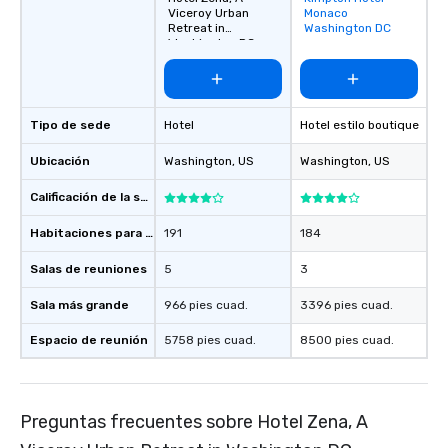
Viceroy Urban
Monaco
favorites
Retreat in
Washington DC
Washington DC
Tipo de sede
Hotel
Hotel estilo boutique
Ubicación
Washington
, US
Washington
, US
Calificación de la sede
Habitaciones para huéspedes
191
184
Salas de reuniones
5
3
Sala más grande
966 pies cuad.
3396 pies cuad.
Espacio de reunión
5758 pies cuad.
8500 pies cuad.
Preguntas frecuentes sobre Hotel Zena, A