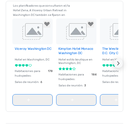
Los planificadores que consultaron el/la
Hotel Zena, A Viceroy Urban Retreat in
Washington DC también se fijaron en
Viceroy Washington DC
Kimpton Hotel Monaco
The Westin Wash
Removed from
Removed from
Removed fro
Washington DC
D.C. City Center
favorites
favorites
favorites
Hotel en
Washington
, DC
Hotel estilo boutique en
Hotel en
Washingt
Washington
, DC
Habitaciones para
178
Habitaciones para
Habitaciones para
184
huéspedes
:
huéspedes
:
huéspedes
:
Salas de reunión
:
6
Salas de reunión
:
Salas de reunión
:
3