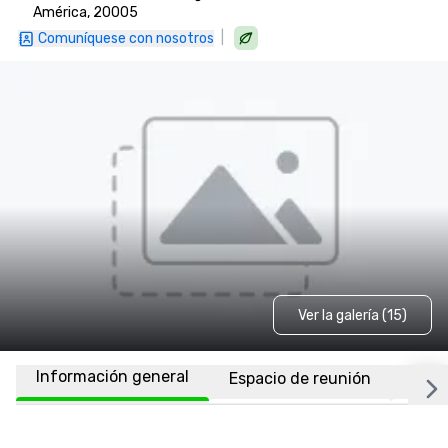
América, 20005
|
Comuníquese con nosotros
Ver la galería (15)
Información general
Espacio de reunión
Habi