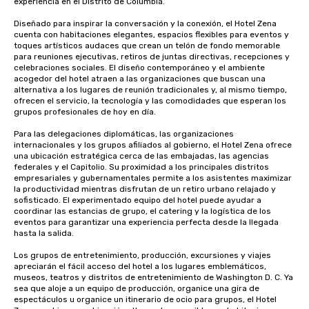
experiencia en el Distrito de Columbia.

Diseñado para inspirar la conversación y la conexión, el Hotel Zena 
cuenta con habitaciones elegantes, espacios flexibles para eventos y 
toques artísticos audaces que crean un telón de fondo memorable 
para reuniones ejecutivas, retiros de juntas directivas, recepciones y 
celebraciones sociales. El diseño contemporáneo y el ambiente 
acogedor del hotel atraen a las organizaciones que buscan una 
alternativa a los lugares de reunión tradicionales y, al mismo tiempo, 
ofrecen el servicio, la tecnología y las comodidades que esperan los 
grupos profesionales de hoy en día.

Para las delegaciones diplomáticas, las organizaciones 
internacionales y los grupos afiliados al gobierno, el Hotel Zena ofrece 
una ubicación estratégica cerca de las embajadas, las agencias 
federales y el Capitolio. Su proximidad a los principales distritos 
empresariales y gubernamentales permite a los asistentes maximizar 
la productividad mientras disfrutan de un retiro urbano relajado y 
sofisticado. El experimentado equipo del hotel puede ayudar a 
coordinar las estancias de grupo, el catering y la logística de los 
eventos para garantizar una experiencia perfecta desde la llegada 
hasta la salida.

Los grupos de entretenimiento, producción, excursiones y viajes 
apreciarán el fácil acceso del hotel a los lugares emblemáticos, 
museos, teatros y distritos de entretenimiento de Washington D. C. Ya 
sea que aloje a un equipo de producción, organice una gira de 
espectáculos u organice un itinerario de ocio para grupos, el Hotel 