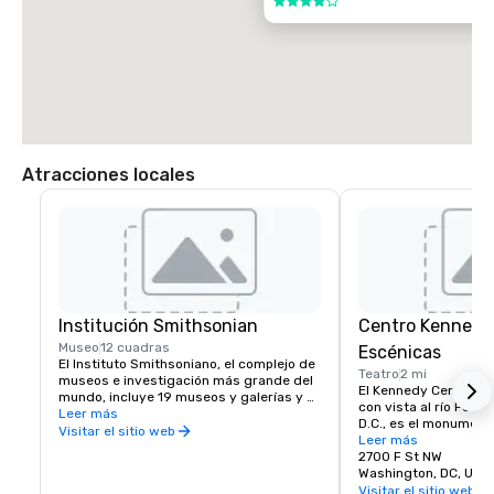
4 de 5
Atracciones locales
Institución Smithsonian
Centro Kennedy
Museo
12 cuadras
Escénicas
El Instituto Smithsoniano, el complejo de 
Teatro
2 mi
museos e investigación más grande del 
El Kennedy Center, ub
mundo, incluye 19 museos y galerías y el 
con vista al río Poto
Parque Zoológico Nacional. 

Leer más
D.C., es el monumento
Visitar el sitio web
estadounidense al pr
Leer más
La mayoría de los museos del 
así como la instalació
2700 F St NW
Smithsonian y el Zoológico Nacional son 
concurrida del país. 
Washington, DC, US 
gratuitos y abren todos los días del año, 
itinerantes del Kenne
Visitar el sitio web