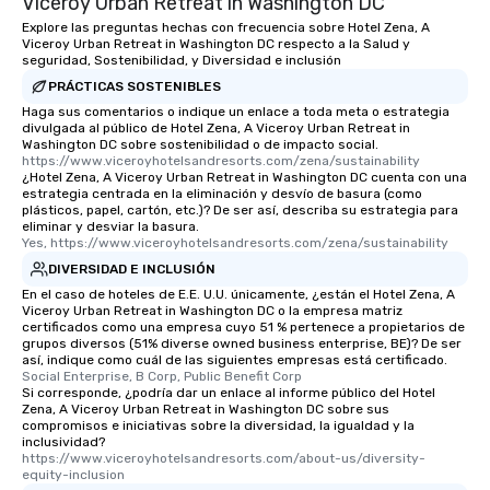
Viceroy Urban Retreat in Washington DC
Explore las preguntas hechas con frecuencia sobre Hotel Zena, A
Viceroy Urban Retreat in Washington DC respecto a la Salud y
seguridad, Sostenibilidad, y Diversidad e inclusión
PRÁCTICAS SOSTENIBLES
Haga sus comentarios o indique un enlace a toda meta o estrategia
divulgada al público de Hotel Zena, A Viceroy Urban Retreat in
Washington DC sobre sostenibilidad o de impacto social.
https://www.viceroyhotelsandresorts.com/zena/sustainability
¿Hotel Zena, A Viceroy Urban Retreat in Washington DC cuenta con una
estrategia centrada en la eliminación y desvío de basura (como
plásticos, papel, cartón, etc.)? De ser así, describa su estrategia para
eliminar y desviar la basura.
Yes, https://www.viceroyhotelsandresorts.com/zena/sustainability
DIVERSIDAD E INCLUSIÓN
En el caso de hoteles de E.E. U.U. únicamente, ¿están el Hotel Zena, A
Viceroy Urban Retreat in Washington DC o la empresa matriz
certificados como una empresa cuyo 51 % pertenece a propietarios de
grupos diversos (51% diverse owned business enterprise, BE)? De ser
así, indique como cuál de las siguientes empresas está certificado.
Social Enterprise, B Corp, Public Benefit Corp
Si corresponde, ¿podría dar un enlace al informe público del Hotel
Zena, A Viceroy Urban Retreat in Washington DC sobre sus
compromisos e iniciativas sobre la diversidad, la igualdad y la
inclusividad?
https://www.viceroyhotelsandresorts.com/about-us/diversity-
equity-inclusion