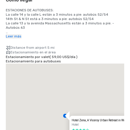
ESTACIONES DE AUTOBUSES:

La calle 14 y la calle L están a 3 minutos a pie: autobús 52/54

14th St & N St está a 3 minutos a pie: autobús 52/54

La calle 13 y la avenida Massachusetts están a 3 minutos a pie. - 
Autobús 63

LÍNEAS/PARADAS DE METRO:

Leer más
Línea azul, plata y naranja Mc. Plaza Pherson. Estación

Línea roja: Farragut North

Distance from airport 5 mi
Línea amarilla: monte. Centro de convenciones Vernon Sq./7th St. 

Estacionamiento en el área
Estacionamiento por valet
(
59,00 US$
/
día
)
AEROPUERTOS:

Estacionamiento para autobuses
DCA: 5 millas

IAD: 27 millas

BWI: 31 millas
Hotel Zena, A Viceroy Urban Retreat in Wash
Hotel