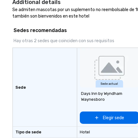
Additional details
for cocktails and snacks. Outdoor
Se admiten mascotas por un suplemento no reembolsable de 10 U
seating reminiscent of a French
también son bienvenidos en este hotel
cafe is the ideal spot for dining
and people watching.
Sedes recomendadas
Hay otras 2 sedes que coinciden con sus requisitos
Sede actual
Sede
Days Inn by Wyndham
Waynesboro
Elegir sede
Tipo de sede
Hotel