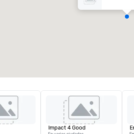
alas de reunión
:
Habitaciones para huéspedes
:
7
220
spacio de reunión total
:
Sala más grande
:
2.000 pies cuad.
4100 pies cuad.
Elegir sede
Impact 4 Good
E