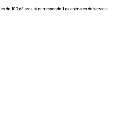
farmers and their hard-earn
e 100 dólares, si corresponde. Los animales de servicio 
bounty.