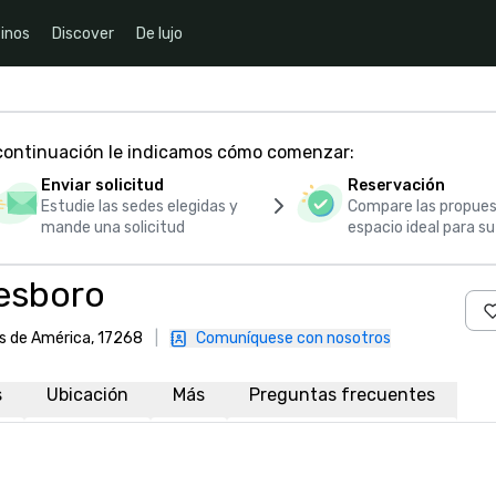
inos
Discover
De lujo
 continuación le indicamos cómo comenzar:
Enviar solicitud
Reservación
Estudie las sedes elegidas y
Compare las propues
mande una solicitud
espacio ideal para s
esboro
s de América, 17268
|
Comuníquese con nosotros
s
Ubicación
Más
Preguntas frecuentes