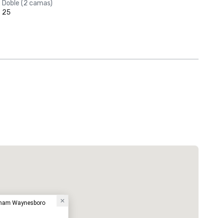
Doble (2 camas)
25
dham Waynesboro