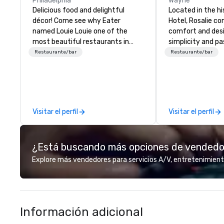
Philadelphia
Wayne
Delicious food and delightful
Located in the h
décor! Come see why Eater
Hotel, Rosalie co
named Louie Louie one of the
comfort and desi
most beautiful restaurants in
simplicity and pa
America! Louie Louie is a French-
an authentic Ital
Restaurante/bar
Restaurante/bar
inspired American bistro in the
experience. Com
heart of University City in
locally sourced s
Philadelphia. Colorful
ingredients prepa
combinations of art nouveau
paired with artis
mixed with a seventies vibe
cocktails and win
Visitar el perfil
Visitar el perfil
combine modern décor with the
transport you and 
timelessness of a grand European
cafe. The menu is inspired by
¿Está buscando más opciones de vended
French classical combinations of
flavors using seasonal ingredients
Explore más vendedores para servicios A/V, entretenimient
in a modern presentation
complemented with colorful
specialty cocktails, craft beer and
matching wine list. The Salon
Información adicional
offers custom lux seating,
perfect for gathering with friends