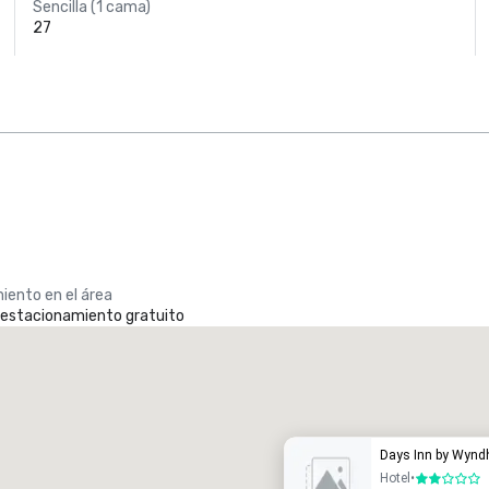
Sencilla (1 cama)
27
iento en el área
e estacionamiento gratuito
Promote your venue
otel de lujo
Days Inn by Wyn
Hotel
•
2 de 5