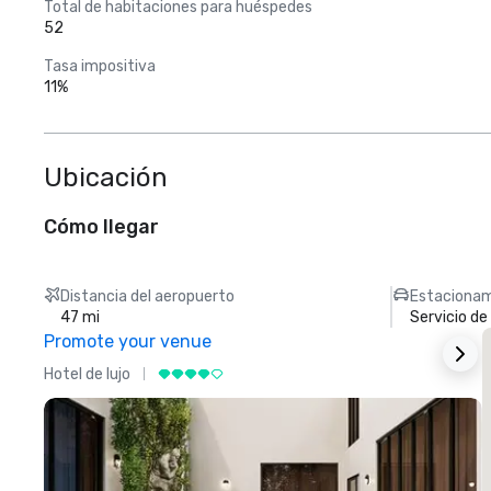
Total de habitaciones para huéspedes
52
Tasa impositiva
11%
Ubicación
Cómo llegar
Distancia del aeropuerto
Estacionam
47 mi
Servicio d
Promote your venue
Hotel de lujo
H