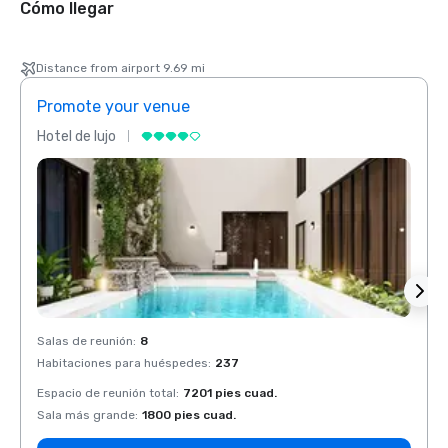
Cómo llegar
Distance from airport 9.69 mi
Promote your venue
Prom
Hotel de lujo
Hotel 
Salas de reunión
:
8
Salas 
Habitaciones para huéspedes
:
237
Habit
Espacio de reunión total
:
7201 pies cuad.
Espaci
Sala más grande
:
1800 pies cuad.
Sala 