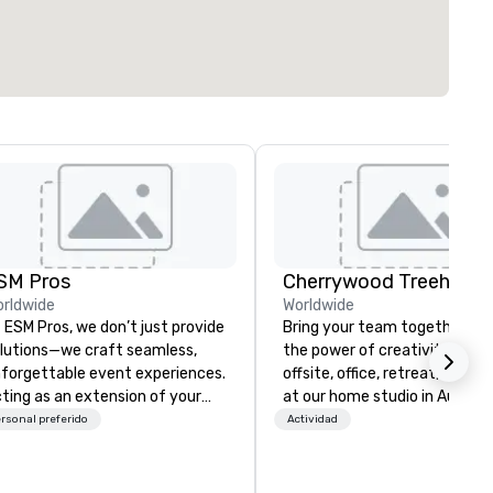
SM Pros
rldwide
Worldwide
 ESM Pros, we don’t just provide
Bring your team together th
lutions—we craft seamless,
the power of creativity! Your
forgettable event experiences.
offsite, office, retreat, virtual 
ting as an extension of your
at our home studio in Austin, 
am, we bring a consultative,
rsonal preferido
Actividad
nds-on approach to every
age of your event, from
rategic pre-planning to flawless