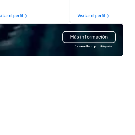
-site execution and insightful
t-event analysis. We don’t
sitar el perfil
Visitar el perfil
lieve in one-size-fits-all.
stead, we tailor every detail to
plify engagement, streamline
Más información
affing, and deliver experience-
iven solutions—all while
Desarrollado por
specting your budget. Backed
 a combined 40+ years of
affing and staff management
perience, our dedicated team
sures your event is staffed with
p-tier brand representatives
o captivate, connect, and
ve a lasting impression. With us,
ur vision isn’t just realized—it’s
evated beyond expectations.
t’s craft something
traordinary together.