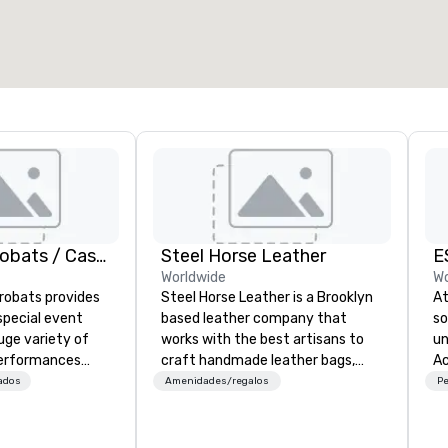
2.000 pies cuad.
4100 pies cuad.
Elegir sede
American Acrobats / Castle Productions
Steel Horse Leather
E
Worldwide
Wo
robats provides
Steel Horse Leather is a Brooklyn
At
special event
based leather company that
so
uge variety of
works with the best artisans to
un
performances
craft handmade leather bags,
Ac
ssional
backpacks, duffel bags,
te
ados
Amenidades/regalos
Pe
messenger bags, and more. All of
ha
vents as well.
our bags are heirloom quality and
st
are crafted using only full grain
st