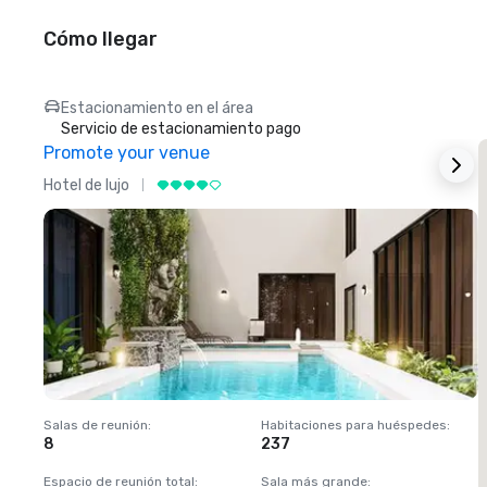
Cómo llegar
Estacionamiento en el área
Servicio de estacionamiento pago
Promote your venue
Hotel de lujo
H
Salas de reunión
:
Habitaciones para huéspedes
:
S
8
237
1
Espacio de reunión total
:
Sala más grande
:
E