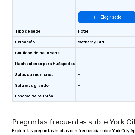
Conferences are our specialty!
Our trivia events are an easy (and
“non-cringey”) way for attendees
Elegir sede
to connect quickly — especially
those, for virtual events, at
Tipo de sede
Hotel
different locations! These quick
connections create a friendly,
Ubicación
Wetherby
, GB1
collaborative environment and
Calificación de la sede
-
boost communication beyond the
event itself.
Habitaciones para huéspedes
-
Salas de reuniones
-
Sala más grande
-
Espacio de reunión
-
Preguntas frecuentes sobre York C
Explore las preguntas hechas con frecuencia sobre York City Apa