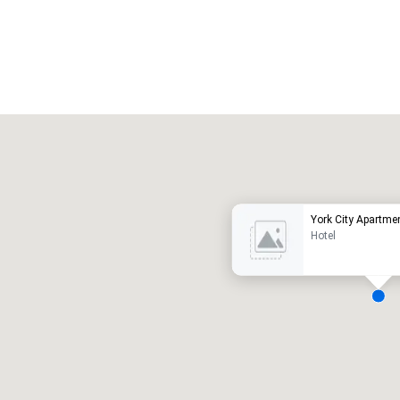
Promote your venue
otel de lujo
York City Apartme
Hotel
alas de reunión
:
Habitaciones para huéspedes
:
7
220
spacio de reunión total
:
Sala más grande
: