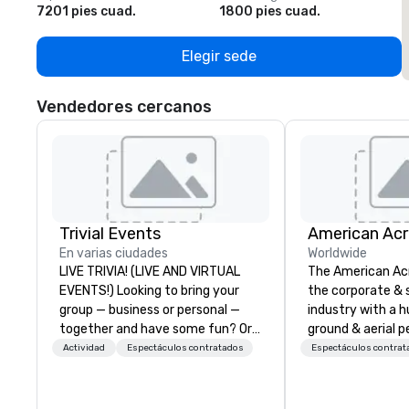
7201 pies cuad.
1800 pies cuad.
1
Elegir sede
Vendedores cercanos
Trivial Events
En varias ciudades
Worldwide
LIVE TRIVIA! (LIVE AND VIRTUAL
The American Ac
EVENTS!) Looking to bring your
the corporate & 
group — business or personal —
industry with a h
together and have some fun? Or
ground & aerial 
maybe there’s a special occasion
using elite profe
Actividad
Espectáculos contratados
Espectáculos contrat
you’d like to celebrate in a unique
performers. We also do trade
way? Trivial Events offers live and
shows & private e
virtual trivia contests that