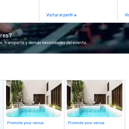
leather and are built to last.
on
Embark on a journey into the
pos
Visitar el perfil
Vi
world of impeccable
be
craftsmanship with our exclusive
In
collection of handmade leather
am
ores?
bags. Our range includes
st
backpacks, duffel bags, and
dr
o, transporte y demás necesidades del evento.
messenger bags, all meticulously
re
designed to serve as remarkable
by
corporate gifts. Elevate your
st
corporate gifting experience with
ex
us. Your quest for premium
en
corporate gifts, with a special
to
focus on leather corporate gifts,
wh
culminates here at Steel Horse
lea
Leather. Explore our exquisite
yo
collection today and make a
el
lasting impression with your next
Le
corporate gift. Custom orders are
ex
accepted with a low MOQ. Free
Promote your venue
Promote your venue
Digital Mockups available