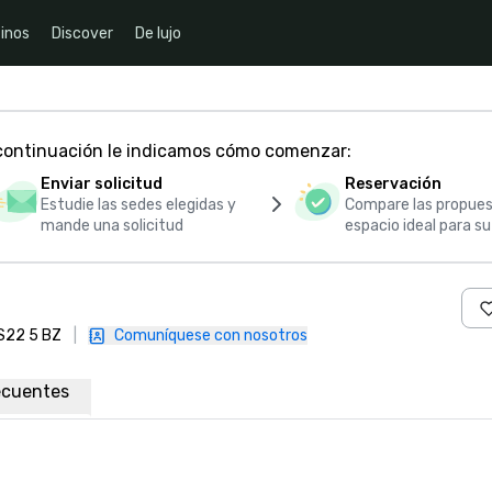
inos
Discover
De lujo
 continuación le indicamos cómo comenzar:
Enviar solicitud
Reservación
Estudie las sedes elegidas y
Compare las propues
mande una solicitud
espacio ideal para s
LS22 5 BZ
|
Comuníquese con nosotros
ecuentes