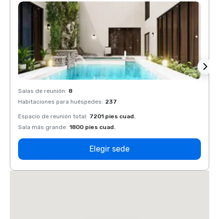
Salas de reunión
:
8
Salas 
Habitaciones para huéspedes
:
237
Habit
Espacio de reunión total
:
7201 pies cuad.
Espaci
Sala más grande
:
1800 pies cuad.
Sala 
Elegir sede