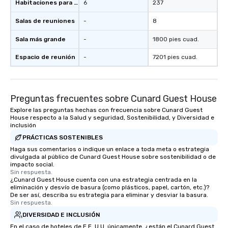
Habitaciones para huéspedes
6
237
Salas de reuniones
-
8
Sala más grande
-
1800 pies cuad.
Espacio de reunión
-
7201 pies cuad.
Preguntas frecuentes sobre Cunard Guest House
Explore las preguntas hechas con frecuencia sobre Cunard Guest
House respecto a la Salud y seguridad, Sostenibilidad, y Diversidad e
inclusión
PRÁCTICAS SOSTENIBLES
Haga sus comentarios o indique un enlace a toda meta o estrategia
divulgada al público de Cunard Guest House sobre sostenibilidad o de
impacto social.
Sin respuesta.
¿Cunard Guest House cuenta con una estrategia centrada en la
eliminación y desvío de basura (como plásticos, papel, cartón, etc.)?
De ser así, describa su estrategia para eliminar y desviar la basura.
Sin respuesta.
DIVERSIDAD E INCLUSIÓN
En el caso de hoteles de E.E. U.U. únicamente, ¿están el Cunard Guest