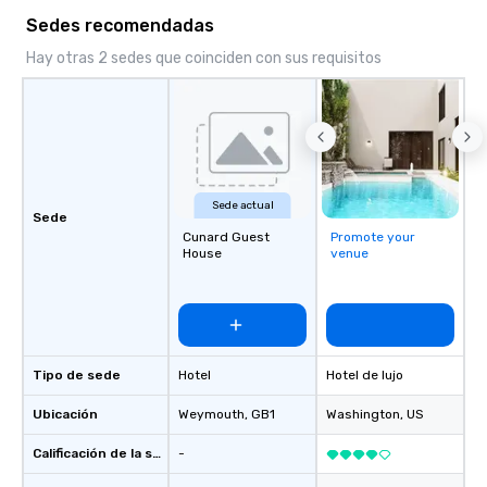
management and admin
Sedes recomendadas
from planning and bud
reservation manageme
Hay otras 2 sedes que coinciden con sus requisitos
day execution; and pos
and analytics. Frictionless conducts
its day to day busines
term goal of respectfu
productive and transp
relationships with our 
Sede actual
and the executive ma
Sede
Cunard Guest
Promote your
involved with each cli
House
venue
acquisition to strateg
planning through impl
ongoing management 
resolution. The team you see during
the sales process is th
be managing your busi
Tipo de sede
Hotel
Hotel de lujo
Ubicación
Weymouth
, GB1
Washington
, US
Calificación de la sede
-