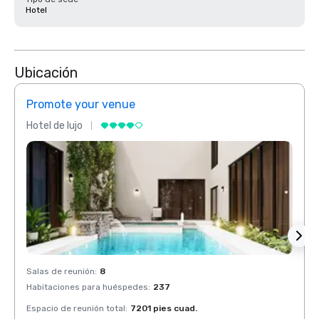
Hotel
Ubicación
Promote your venue
Prom
Hotel de lujo
Hotel 
Salas de reunión
:
8
Salas 
Habitaciones para huéspedes
:
237
Habit
Espacio de reunión total
:
7201 pies cuad.
Espaci