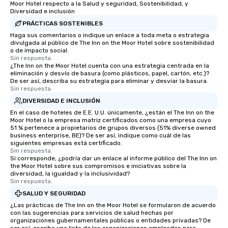
Moor Hotel respecto a la Salud y seguridad, Sostenibilidad, y
Diversidad e inclusión
PRÁCTICAS SOSTENIBLES
Haga sus comentarios o indique un enlace a toda meta o estrategia
divulgada al público de The Inn on the Moor Hotel sobre sostenibilidad
o de impacto social.
Sin respuesta.
¿The Inn on the Moor Hotel cuenta con una estrategia centrada en la
eliminación y desvío de basura (como plásticos, papel, cartón, etc.)?
De ser así, describa su estrategia para eliminar y desviar la basura.
Sin respuesta.
DIVERSIDAD E INCLUSIÓN
En el caso de hoteles de E.E. U.U. únicamente, ¿están el The Inn on the
Moor Hotel o la empresa matriz certificados como una empresa cuyo
51 % pertenece a propietarios de grupos diversos (51% diverse owned
business enterprise, BE)? De ser así, indique como cuál de las
siguientes empresas está certificado.
Sin respuesta.
Si corresponde, ¿podría dar un enlace al informe público del The Inn on
the Moor Hotel sobre sus compromisos e iniciativas sobre la
diversidad, la igualdad y la inclusividad?
Sin respuesta.
SALUD Y SEGURIDAD
¿Las prácticas de The Inn on the Moor Hotel se formularon de acuerdo
con las sugerencias para servicios de salud hechas por
organizaciones gubernamentales públicas o entidades privadas? De