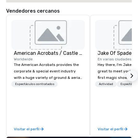
Vendedores cercanos
American Acrobats / Castle Productions
Jake Of Spades
Worldwide
En varias ciudades
The American Acrobats provides the
Hey there, I'm Jake Sch
corporate & special event industry
great to meet you! I 
with a huge variety of ground & aerial
first magic shows at 2
performances using elite professional
making my food “disap
Espectáculos contratados
Actividad
Espectácul
performers. We also do trade shows &
parents at every meal. 
private events as well.
became obsessed wit
a magic trick could create. | 
not everyone enjoys b
over and over by a kid,
how to tell STORIES t
Visitar el perfil
Visitar el perfil
magic. Suddenly, peop
made to be the FOOL, 