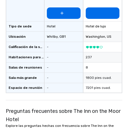
personable, engaging,
blowing experience for
send me/my team a m
Tipo de sede
Hotel
Hotel de lujo
Ubicación
Whitby
, GB1
Washington
, US
Calificación de la sede
-
Habitaciones para huéspedes
-
237
Salas de reuniones
-
8
Sala más grande
-
1800 pies cuad.
Espacio de reunión
-
7201 pies cuad.
Preguntas frecuentes sobre The Inn on the Moor
Hotel
Explore las preguntas hechas con frecuencia sobre The Inn on the