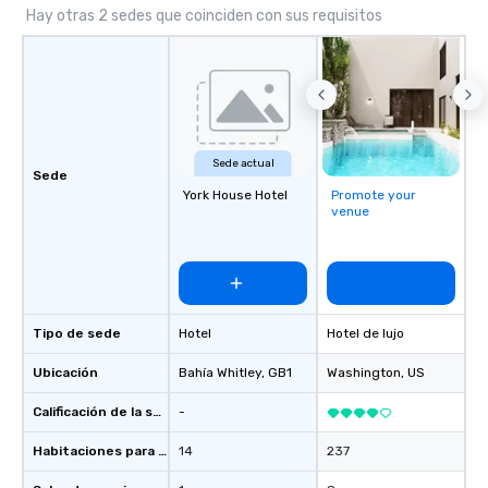
relationships with our 
Hay otras 2 sedes que coinciden con sus requisitos
and the executive ma
involved with each cli
acquisition to strateg
planning through impl
ongoing management 
resolution. The team you see during
Sede actual
the sales process is th
Sede
be managing your busi
York House Hotel
Promote your
venue
Tipo de sede
Hotel
Hotel de lujo
Ubicación
Bahía Whitley
, GB1
Washington
, US
Calificación de la sede
-
Habitaciones para huéspedes
14
237