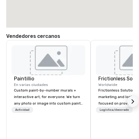
Vendedores cercanos
Paintillio
Frictionless Solu
En varias ciudades
Worldwide
Custom paint-by-number murals +
Frictionless Solutions 
interactive art, for everyone. We turn
marketing and logisti
any photo or image into custom paint-
focused on providing
by-number kits of any size for your
meeting planning supp
Actividad
Logística/decorado
P
next corporate event, community
and technology for you
gathering, team building activity,
virtual events. We also have specific
conference, trade show booth,
expertise in the mana
wedding, or any kind of party! Our
PhRMA compliant HCP 