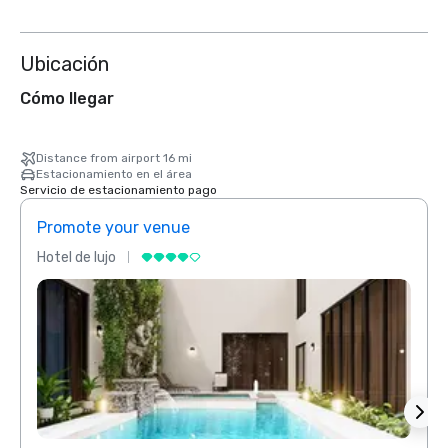
Ubicación
Cómo llegar
Distance from airport 16 mi
Estacionamiento en el área
Servicio de estacionamiento pago
Promote your venue
Prom
Hotel de lujo
Hotel 