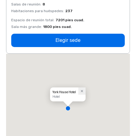
Salas de reunión
:
8
Salas 
Habitaciones para huéspedes
:
237
Habit
Espacio de reunión total
:
7201 pies cuad.
Espaci
Sala más grande
:
1800 pies cuad.
Sala 
Elegir sede
York House Hotel
Hotel