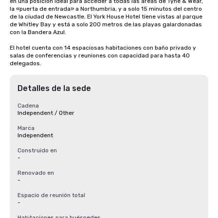
en una posición ideal para acceder a todas las áreas de Tyne & Wear, 
la «puerta de entrada» a Northumbria, y a solo 15 minutos del centro 
de la ciudad de Newcastle. El York House Hotel tiene vistas al parque 
de Whitley Bay y está a solo 200 metros de las playas galardonadas 
con la Bandera Azul.

El hotel cuenta con 14 espaciosas habitaciones con baño privado y 
salas de conferencias y reuniones con capacidad para hasta 40 
delegados.
Detalles de la sede
Cadena
Independent / Other
Marca
Independent
Construido en
-
Renovado en
-
Espacio de reunión total
-
Habitaciones para huéspedes