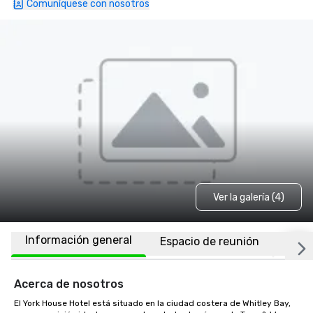
Comuníquese con nosotros
Ver la galería (4)
Información general
Espacio de reunión
Habi
Acerca de nosotros
El York House Hotel está situado en la ciudad costera de Whitley Bay, 