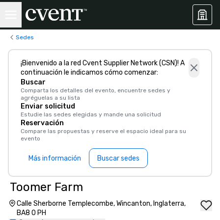
Sedes
¡Bienvenido a la red Cvent Supplier Network (CSN)! A
continuación le indicamos cómo comenzar:
Buscar
Comparta los detalles del evento, encuentre sedes y
agréguelas a su lista
Enviar solicitud
Estudie las sedes elegidas y mande una solicitud
Reservación
Compare las propuestas y reserve el espacio ideal para su
evento
Más información
Buscar sedes
Toomer Farm
Calle Sherborne Templecombe, Wincanton, Inglaterra,
BA8 0 PH