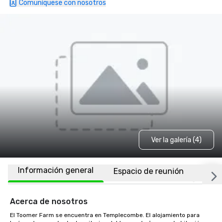
Comuníquese con nosotros
Ver la galería (4)
Información general
Espacio de reunión
Habi
Acerca de nosotros
El Toomer Farm se encuentra en Templecombe. El alojamiento para 